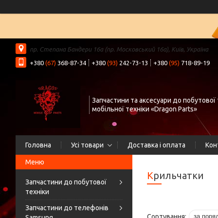
пр. Степана Бандери 16а (пр. Московський 16а), Київ, Україна
+380
(67)
368-87-34
+380
(93)
242-73-13
+380
(95)
718-89-19
Запчастини та аксесуари до побутової 
мобільної техніки «Dragon Parts»
Головна
Усі товари
Доставка і оплата
Кон
Крильчатки
Запчастини до побутової
техніки
Запчастини до телефонів
Samsung