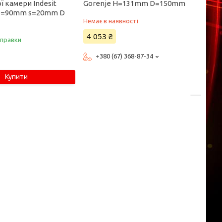
 камери Indesit
Gorenje H=131mm D=150mm
 D=90mm s=20mm D
Немає в наявності
4 053 ₴
дправки
+380 (67) 368-87-34
Купити