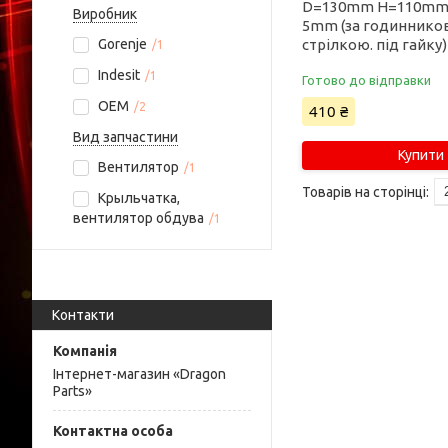
D=130mm H=110mm 
Виробник
5mm (за годинник
Gorenje
стрілкою. під гайку)
1
Indesit
1
Готово до відправки
OEM
2
410 ₴
Вид запчастини
Купити
Вентилятор
1
Крыльчатка,
вентилятор обдува
1
Контакти
Інтернет-магазин «Dragon
Parts»