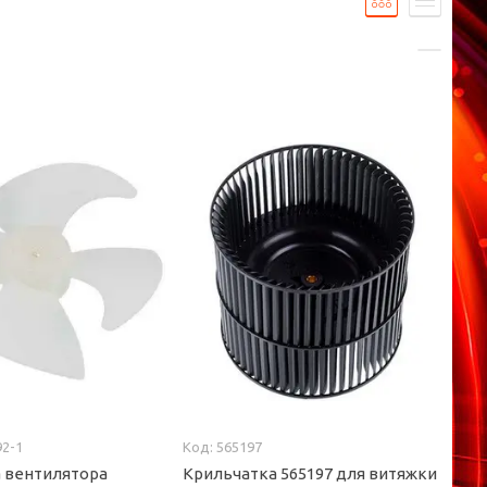
92-1
565197
 вентилятора
Крильчатка 565197 для витяжки