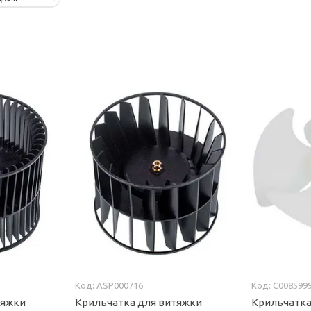
ASP000716
C008599
тяжки
Крильчатка для витяжки
Крильчатка