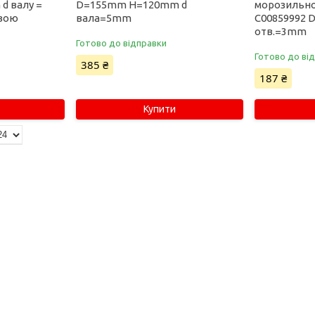
d валу =
D=155mm H=120mm d
морозильної
овою
вала=5mm
C00859992
отв.=3mm
Готово до відправки
Готово до ві
385 ₴
187 ₴
Купити