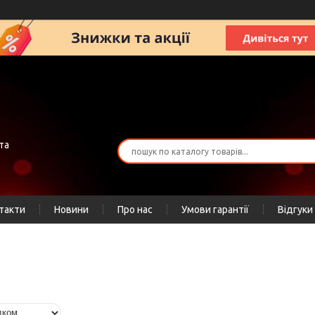
та
такти
Новини
Про нас
Умови гарантії
Відгуки