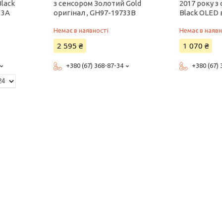
lack
з сенсором Золотий Gold
2017 року з
33A
оригінал , GH97-19733B
Black OLED 
Немає в наявності
Немає в наявн
2 595 ₴
1 070 ₴
+380 (67) 368-87-34
+380 (67)