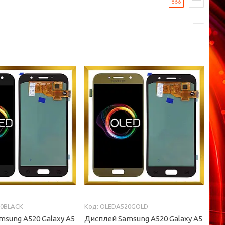
0BLACK
OLEDA520GOLD
msung A520 Galaxy A5
Дисплей Samsung A520 Galaxy A5