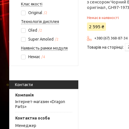
з сенсором Чорний B
Клас якості
оригінал , GH97-197
Original
2
Немає в наявності
Технологія дисплея
2 595 ₴
Oled
2
+380 (67) 368-87-34
Super Amoled
2
Наявність рамки модуля
Немає
4
Контакти
Інтернет-магазин «Dragon
Parts»
Менеджер