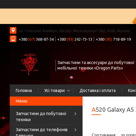
пр. Степана Бандери 16а (пр. Московський 16а), Київ, Україна
+380
(67)
368-87-34
+380
(93)
242-73-13
+380
(95)
718-89-19
Запчастини та аксесуари до побутової 
мобільної техніки «Dragon Parts»
Головна
Усі товари
Доставка і оплата
Кон
A520 Galaxy A5
Запчастини до побутової
техніки
Запчастини до телефонів
Samsung