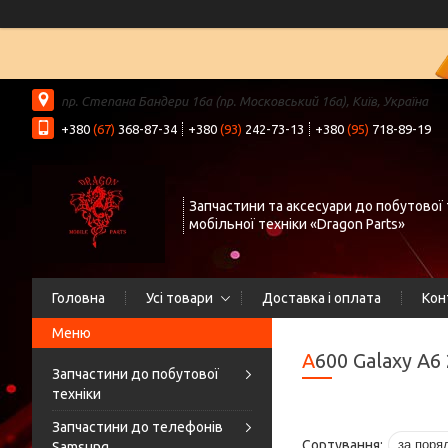
пр. Степана Бандери 16а (пр. Московський 16а), Київ, Україна
+380
(67)
368-87-34
+380
(93)
242-73-13
+380
(95)
718-89-19
Запчастини та аксесуари до побутової 
мобільної техніки «Dragon Parts»
Головна
Усі товари
Доставка і оплата
Кон
A600 Galaxy A6
Запчастини до побутової
техніки
Запчастини до телефонів
Samsung