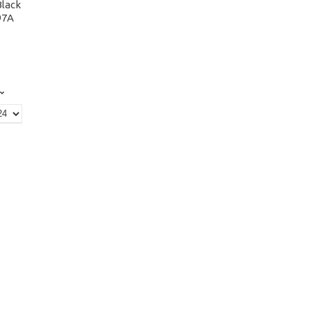
lack
97A