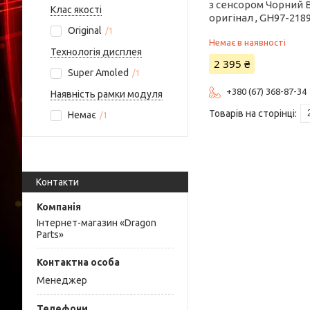
з сенсором Чорний B
Клас якості
оригінал , GH97-218
Original
1
Немає в наявності
Технологія дисплея
2 395 ₴
Super Amoled
1
+380 (67) 368-87-34
Наявність рамки модуля
Немає
1
Контакти
Інтернет-магазин «Dragon
Parts»
Менеджер