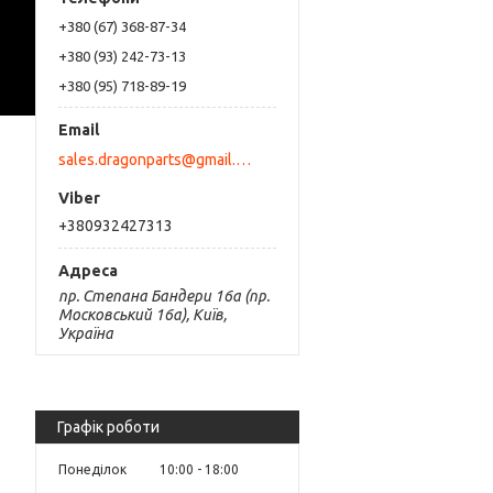
+380 (67) 368-87-34
+380 (93) 242-73-13
+380 (95) 718-89-19
sales.dragonparts@gmail.com
+380932427313
пр. Степана Бандери 16а (пр.
Московський 16а), Київ,
Україна
Графік роботи
Понеділок
10:00
18:00