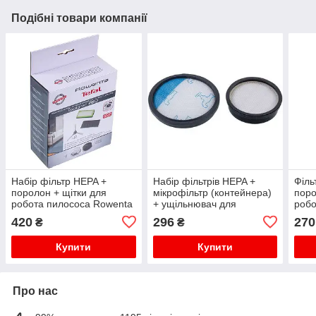
Подібні товари компанії
Набір фільтр HEPA +
Набір фільтрів HEPA +
Філь
поролон + щітки для
мікрофільтр (контейнера)
поро
робота пилососа Rowenta
+ ущільнювач для
робо
Explorer Serie 80 RR7747
пилососа Rowenta
ZR7
420
296
270
₴
₴
RR774 (ZR177002)
ZR904301
Купити
Купити
Про нас