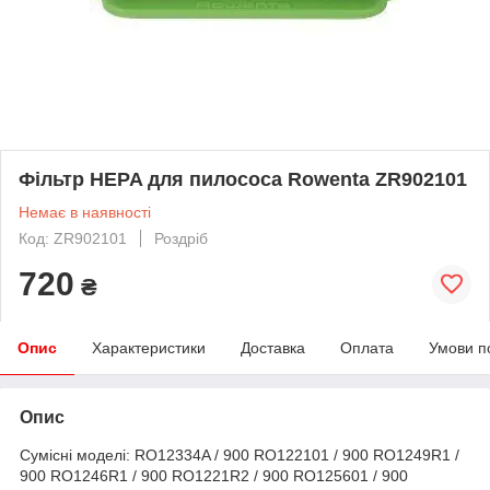
Фільтр HEPA для пилососа Rowenta ZR902101
Немає в наявності
Код: ZR902101
Роздріб
720
₴
Опис
Характеристики
Доставка
Оплата
Умови п
Опис
Сумісні моделі:
RO12334A / 900 RO122101 / 900 RO1249R1 /
900 RO1246R1 / 900 RO1221R2 / 900 RO125601 / 900