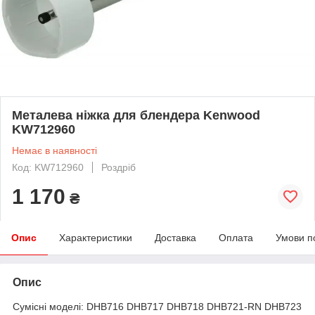
Металева ніжка для блендера Kenwood
KW712960
Немає в наявності
Код: KW712960
Роздріб
1 170
₴
Опис
Характеристики
Доставка
Оплата
Умови п
Опис
Сумісні моделі: DHB716 DHB717 DHB718 DHB721-RN DHB723