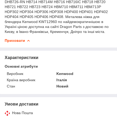
DHB726-RN HB714 HB714M HB716 HB716IC HB718 HB720
HB721 HB722 HB723 HB724 HBM710 HBM711 HBM713P
HDP302 HDP304 HDP306 HDP308 HDP400 HDP401 HDP402
HDP404 HDP405 HDP406 HDP408. Металева ніжка для
блендера Kenwood KW712960 по найдемократичнішою в
Україні ціною доступна на сайті Dragon Parts з доставкою по
Києву, в Івано-Франківськ, Кременчук, Дніпро та інші міста.
Приховати
Характеристики
Основні атрибути
Виробник
Kenwood
Країна виробник
Італія
Стан
Новий
Умови доставки
Нова Пошта