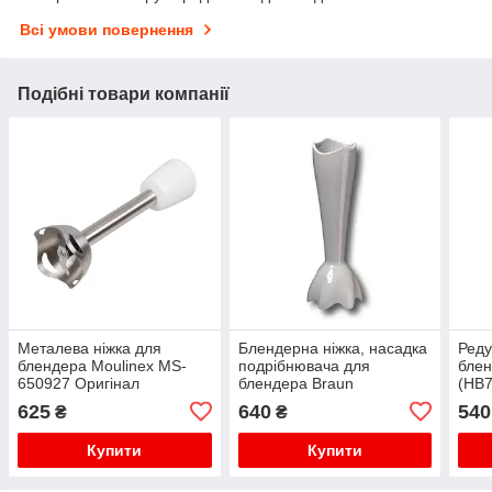
Всі умови повернення
Подібні товари компанії
Металева ніжка для
Блендерна ніжка, насадка
Реду
блендера Moulinex MS-
подрібнювача для
бле
650927 Оригінал
блендера Braun
(HB
BR67050130, 67050130
625
640
540
₴
₴
Купити
Купити