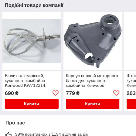
Подібні товари компанії
Вінчик алюмінієвий,
Корпус верхній моторного
Што
кухонного комбайна
блока для кухонного
кухо
Kenwood KW712214,
комбайна Kenwood
Ken
AW20011064
KW714181
690
779
203
₴
₴
Купити
Купити
Про нас
99% позитивних з 1194 відгуків за рік