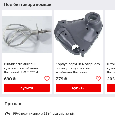
Подібні товари компанії
Вінчик алюмінієвий,
Корпус верхній моторного
Што
кухонного комбайна
блока для кухонного
кухо
Kenwood KW712214,
комбайна Kenwood
Ken
AW20011064
KW714181
690
779
203
₴
₴
Купити
Купити
Про нас
99% позитивних з 1194 відгуків за рік