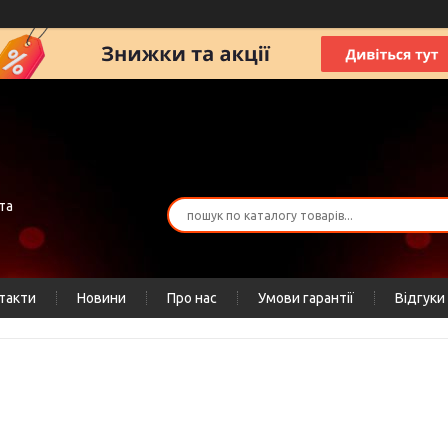
та
такти
Новини
Про нас
Умови гарантії
Відгуки