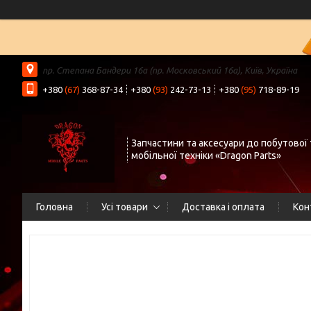
пр. Степана Бандери 16а (пр. Московський 16а), Київ, Україна
+380
(67)
368-87-34
+380
(93)
242-73-13
+380
(95)
718-89-19
Запчастини та аксесуари до побутової 
мобільної техніки «Dragon Parts»
Головна
Усі товари
Доставка і оплата
Кон