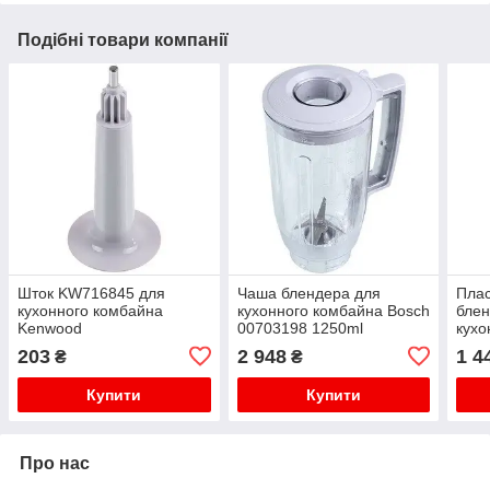
Подібні товари компанії
Шток KW716845 для
Чаша блендера для
Плас
кухонного комбайна
кухонного комбайна Bosch
блен
Kenwood
00703198 1250ml
кухо
7322
203
2 948
1 4
₴
₴
Купити
Купити
Про нас