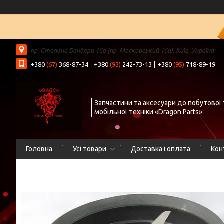
пр. Степана Бандери 16а (пр. Московський 16а), Київ, Україна
+380
(67)
368-87-34
+380
(93)
242-73-13
+380
(95)
718-89-19
Запчастини та аксесуари до побутової 
мобільної техніки «Dragon Parts»
Головна
Усі товари
Доставка і оплата
Кон