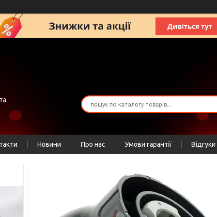
та
такти
Новини
Про нас
Умови гарантії
Відгуки