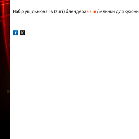
Набір ущільнювачів (2шт) блендера
чаші
/ млинки для кухон