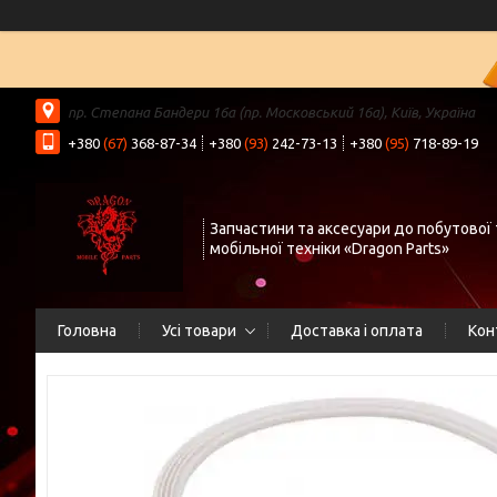
пр. Степана Бандери 16а (пр. Московський 16а), Київ, Україна
+380
(67)
368-87-34
+380
(93)
242-73-13
+380
(95)
718-89-19
Запчастини та аксесуари до побутової 
мобільної техніки «Dragon Parts»
Головна
Усі товари
Доставка і оплата
Кон