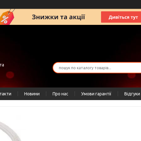
та
такти
Новини
Про нас
Умови гарантії
Відгуки