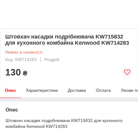
Штовхач насадки подрібнювача KW715832
для кухонного комбайна Kenwood KW714283
Немає в наявності
Код: KW714283
Роздріб
130
₴
Опис
Характеристики
Доставка
Оплата
Умови п
Опис
Штовхач насадки подрібнювача KW715832 для кухонного
комбайна Kenwood KW714283