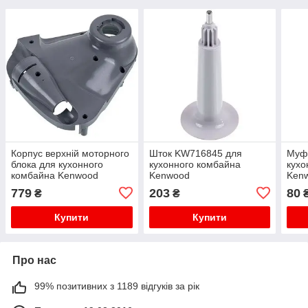
Корпус верхній моторного
Шток KW716845 для
Муф
блока для кухонного
кухонного комбайна
кухо
комбайна Kenwood
Kenwood
Ken
KW714181
779
203
80
₴
₴
Купити
Купити
Про нас
99% позитивних з 1189 відгуків за рік