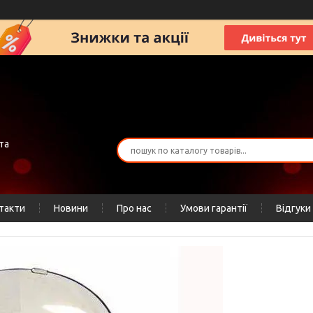
та
такти
Новини
Про нас
Умови гарантії
Відгуки