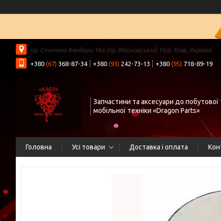
пр. Степана Бандери 16а (пр. Московський 16а), Київ, Україна
+380
(67)
368-87-34
+380
(93)
242-73-13
+380
(95)
718-89-19
Запчастини та аксесуари до побутової 
мобільної техніки «Dragon Parts»
Головна
Усі товари
Доставка і оплата
Кон