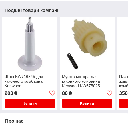
Подібні товари компанії
Шток KW716845 для
Муфта мотора для
Плат
кухонного комбайна
кухонного комбайна
живл
Kenwood
Kenwood KW675025
ком
KW7
203
80
350
₴
₴
Купити
Купити
Про нас