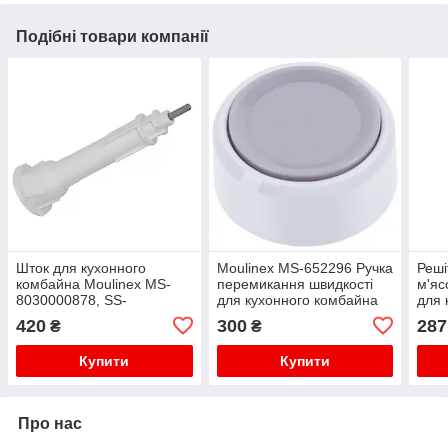
Подібні товари компанії
Шток для кухонного
Moulinex MS-652296 Ручка
Реші
комбайна Moulinex MS-
перемикання швидкості
м'яс
8030000878, SS-
для кухонного комбайна
для 
1530001025
Moul
420
300
287
₴
₴
Купити
Купити
Про нас