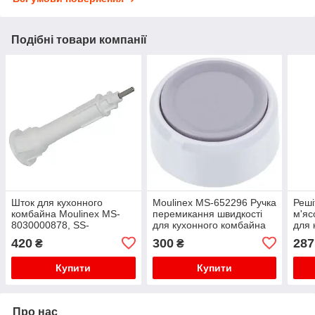
Подібні товари компанії
Шток для кухонного
Moulinex MS-652296 Ручка
Реші
комбайна Moulinex MS-
перемикання швидкості
м'яс
8030000878, SS-
для кухонного комбайна
для 
1530001025
Moul
420
300
287
₴
₴
Купити
Купити
Про нас