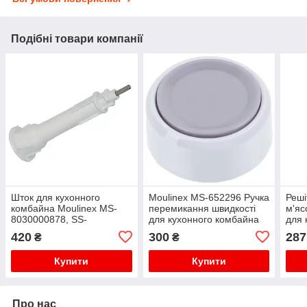
Подібні товари компанії
Шток для кухонного
Moulinex MS-652296 Ручка
Реші
комбайна Moulinex MS-
перемикання швидкості
м'яс
8030000878, SS-
для кухонного комбайна
для 
1530001025
Moul
420
300
287
₴
₴
Купити
Купити
Про нас