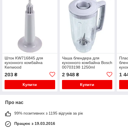
Шток KW716845 для
Чаша блендера для
Плас
кухонного комбайна
кухонного комбайна Bosch
блен
Kenwood
00703198 1250ml
кухо
7322
203
2 948
1 4
₴
₴
Купити
Купити
Про нас
99% позитивних з 1195 відгуків за рік
Працює з 19.03.2016