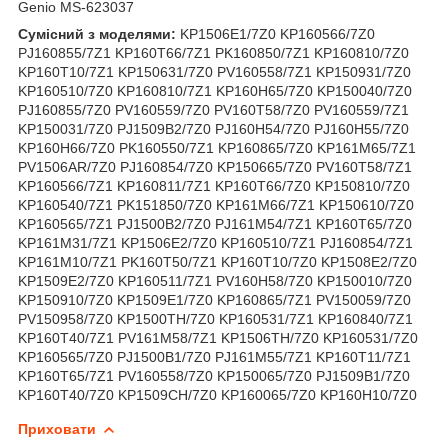
Genio MS-623037
Сумісний з моделями:
KP1506E1/7Z0 KP160566/7Z0
PJ160855/7Z1 KP160T66/7Z1 PK160850/7Z1 KP160810/7Z0
KP160T10/7Z1 KP150631/7Z0 PV160558/7Z1 KP150931/7Z0
KP160510/7Z0 KP160810/7Z1 KP160H65/7Z0 KP150040/7Z0
PJ160855/7Z0 PV160559/7Z0 PV160T58/7Z0 PV160559/7Z1
KP150031/7Z0 PJ1509B2/7Z0 PJ160H54/7Z0 PJ160H55/7Z0
KP160H66/7Z0 PK160550/7Z1 KP160865/7Z0 KP161M65/7Z1
PV1506AR/7Z0 PJ160854/7Z0 KP150665/7Z0 PV160T58/7Z1
KP160566/7Z1 KP160811/7Z1 KP160T66/7Z0 KP150810/7Z0
KP160540/7Z1 PK151850/7Z0 KP161M66/7Z1 KP150610/7Z0
KP160565/7Z1 PJ1500B2/7Z0 PJ161M54/7Z1 KP160T65/7Z0
KP161M31/7Z1 KP1506E2/7Z0 KP160510/7Z1 PJ160854/7Z1
KP161M10/7Z1 PK160T50/7Z1 KP160T10/7Z0 KP1508E2/7Z0
KP1509E2/7Z0 KP160511/7Z1 PV160H58/7Z0 KP150010/7Z0
KP150910/7Z0 KP1509E1/7Z0 KP160865/7Z1 PV150059/7Z0
PV150958/7Z0 KP1500TH/7Z0 KP160531/7Z1 KP160840/7Z1
KP160T40/7Z1 PV161M58/7Z1 KP1506TH/7Z0 KP160531/7Z0
KP160565/7Z0 PJ1500B1/7Z0 PJ161M55/7Z1 KP160T11/7Z1
KP160T65/7Z1 PV160558/7Z0 KP150065/7Z0 PJ1509B1/7Z0
KP160T40/7Z0 KP1509CH/7Z0 KP160065/7Z0 KP160H10/7Z0
Приховати