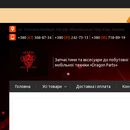
пр. Степана Бандери 16а (пр. Московський 16а), Київ, Україна
+380
(67)
368-87-34
+380
(93)
242-73-13
+380
(95)
718-89-19
Запчастини та аксесуари до побутової 
мобільної техніки «Dragon Parts»
Головна
Усі товари
Доставка і оплата
Кон