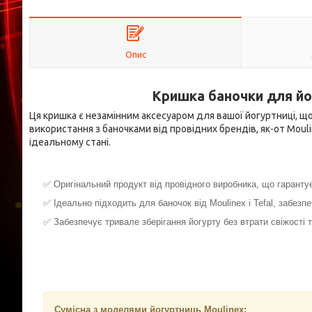
Опис
Кришка баночки для йог
Ця кришка є незамінним аксесуаром для вашої йогуртниці, що
використання з баночками від провідних брендів, як-от Mouli
ідеальному стані.
✅ Оригінальний продукт від провідного виробника, що гарантує 
✅ Ідеально підходить для баночок від Moulinex і Tefal, забез
✅ Забезпечує тривале зберігання йогурту без втрати свіжості т
Сумісна з моделями йогуртниць Moulinex: