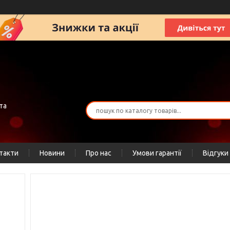
та
такти
Новини
Про нас
Умови гарантії
Відгуки