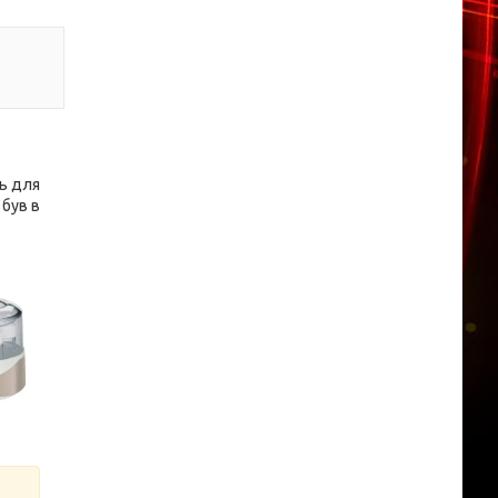
ть для
 був в