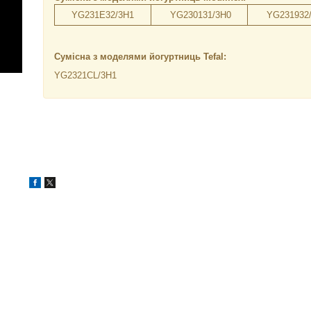
YG231E32/3H1
YG230131/3H0
YG231932
Сумісна з моделями йогуртниць Tefal:
YG2321CL/3H1