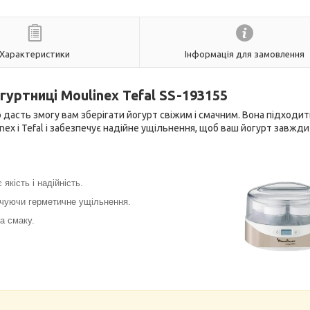
Характеристики
Інформація для замовлення
уртниці Moulinex Tefal SS-193155
 дасть змогу вам зберігати йогурт свіжим і смачним. Вона підходи
nex і Tefal і забезпечує надійне ущільнення, щоб ваш йогурт завжди
якість і надійність.
печуючи герметичне ущільнення.
а смаку.