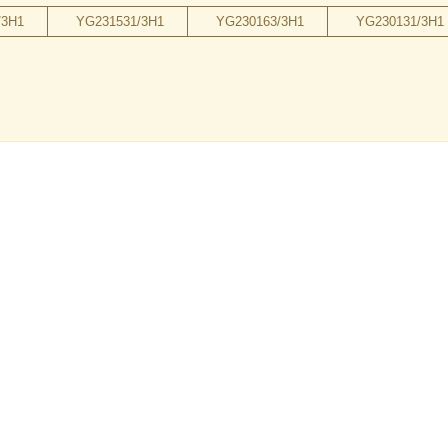
/3H1
YG231531/3H1
YG230163/3H1
YG230131/3H1