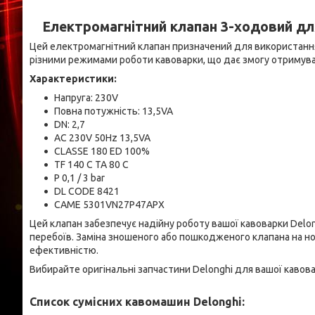
Електромагнітний клапан 3-ходовий дл
Цей електромагнітний клапан призначений для використання 
різними режимами роботи кавоварки, що дає змогу отримува
Характеристики:
Напруга: 230V
Повна потужність: 13,5VA
DN: 2,7
AC 230V 50Hz 13,5VA
CLASSE 180 ED 100%
TF 140 C TA 80 C
P 0,1 / 3 bar
DL CODE 8421
CAME 5301VN27P47APX
Цей клапан забезпечує надійну роботу вашої кавоварки De
перебоїв. Заміна зношеного або пошкодженого клапана на 
ефективністю.
Вибирайте оригінальні запчастини Delonghi для вашої кавовар
Список сумісних кавомашин Delonghi: