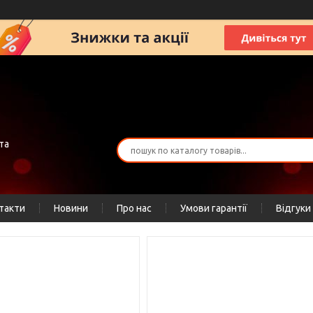
та
такти
Новини
Про нас
Умови гарантії
Відгуки