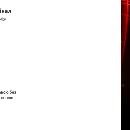
інал
 між
авою без
мальною