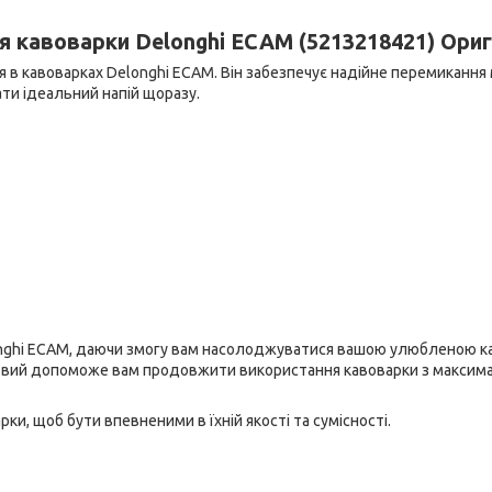
я кавоварки Delonghi ECAM (5213218421) Ориг
в кавоварках Delonghi ECAM. Він забезпечує надійне перемикання
ти ідеальний напій щоразу.
longhi ECAM, даючи змогу вам насолоджуватися вашою улюбленою к
новий допоможе вам продовжити використання кавоварки з макси
ки, щоб бути впевненими в їхній якості та сумісності.