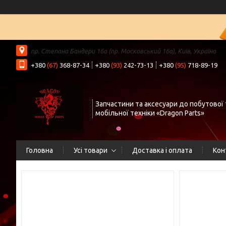
пр. Степана Бандери 16а (пр. Московський 16а), Київ, Україна
+380
(67)
368-87-34
+380
(93)
242-73-13
+380
(95)
718-89-19
Запчастини та аксесуари до побутової 
мобільної техніки «Dragon Parts»
Головна
Усі товари
Доставка і оплата
Кон