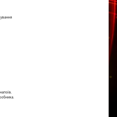
тування
напоїв.
робника.