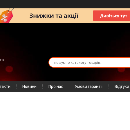
та
такти
Новини
Про нас
Умови гарантії
Відгуки