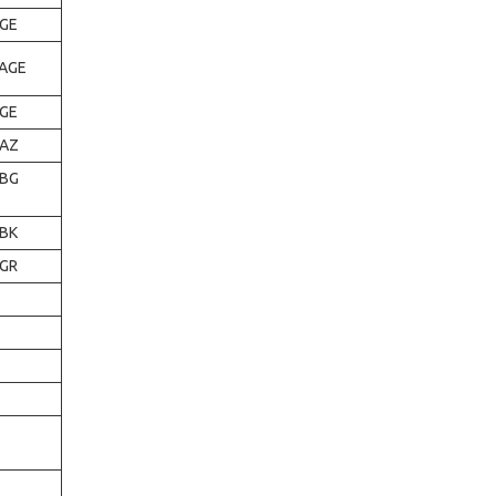
AGE
TAGE
AGE
.AZ
.BG
.BK
.GR