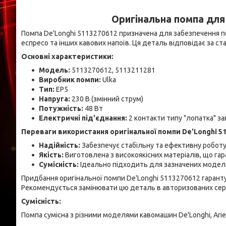
Оригінальна помпа для
Помпа De'Longhi 5113270612 призначена для забезпечення п
еспресо та інших кавових напоїв. Ця деталь відповідає за с
Основні характеристики:
Модель:
5113270612, 5113211281
Виробник помпи:
Ulka
Тип:
EP5
Напруга:
230 В (змінний струм)
Потужність:
48 Вт
Електричні під'єднання:
2 контакти типу "лопатка" з
Переваги використання оригінальної помпи De'Longhi 5
Надійність:
Забезпечує стабільну та ефективну робот
Якість:
Виготовлена з високоякісних матеріалів, що гар
Сумісність:
Ідеально підходить для зазначених модел
Придбання оригінальної помпи De'Longhi 5113270612 гаранту
Рекомендується замінювати цю деталь в авторизованих серв
Сумісність:
Помпа сумісна з різними моделями кавомашин De'Longhi, Ariete