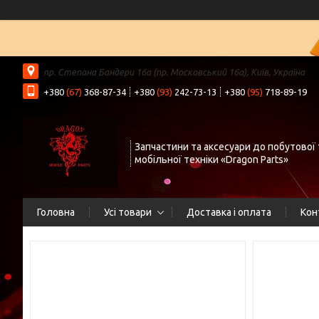
пр. Степана Бандери 16а (пр. Московський 16а), Київ, Україна
+380
(67)
368-87-34
+380
(93)
242-73-13
+380
(95)
718-89-19
Запчастини та аксесуари до побутової 
мобільної техніки «Dragon Parts»
Головна
Усі товари
Доставка і оплата
Кон