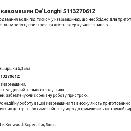
 кавомашин De'Longhi 5113270612
одавання води під тиском у кавомашинах, що необхідно для приго
табільну роботу пристрою та якість одержуваного напою.
авширшки 6,3 мм
113270612:
у кавомашини.
антує довгий термін експлуатації.
ей, забезпечуючи коректну роботу пристрою.
є надійну роботу вашої кавомашини та високу якість приготованих 
існих центрах або самостійно, суворо дотримуючись інструкцій ви
, Kenwood, Supercalor, Simac: