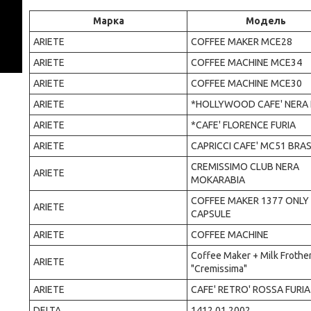
Марка
Модель
ARIETE
COFFEE MAKER MCE28
ARIETE
COFFEE MACHINE MCE34
ARIETE
COFFEE MACHINE MCE30
ARIETE
*HOLLYWOOD CAFE' NERA 
ARIETE
*CAFE' FLORENCE FURIA
ARIETE
CAPRICCI CAFE' MC51 BRASI
CREMISSIMO CLUB NERA
ARIETE
MOKARABIA
COFFEE MAKER 1377 ONLY
ARIETE
CAPSULE
ARIETE
COFFEE MACHINE
Coffee Maker + Milk Frothe
ARIETE
"Cremissima"
ARIETE
CAFE' RETRO' ROSSA FURIA
DELTA
1412 01.2002