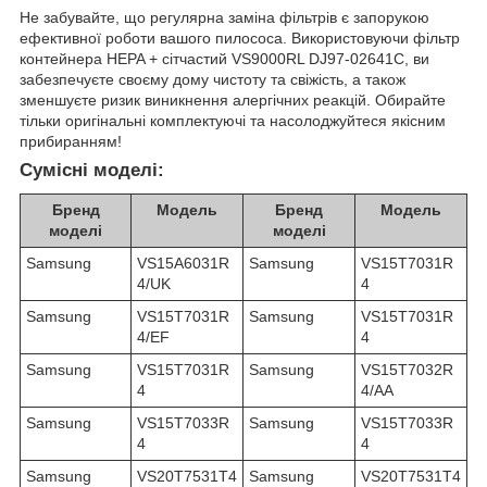
Не забувайте, що регулярна заміна фільтрів є запорукою
ефективної роботи вашого пилососа. Використовуючи фільтр
контейнера HEPA + сітчастий VS9000RL DJ97-02641C, ви
забезпечуєте своєму дому чистоту та свіжість, а також
зменшуєте ризик виникнення алергічних реакцій. Обирайте
тільки оригінальні комплектуючі та насолоджуйтеся якісним
прибиранням!
Сумісні моделі:
Бренд
Модель
Бренд
Модель
моделі
моделі
Samsung
VS15A6031R
Samsung
VS15T7031R
4/UK
4
Samsung
VS15T7031R
Samsung
VS15T7031R
4/EF
4
Samsung
VS15T7031R
Samsung
VS15T7032R
4
4/AA
Samsung
VS15T7033R
Samsung
VS15T7033R
4
4
Samsung
VS20T7531T4
Samsung
VS20T7531T4