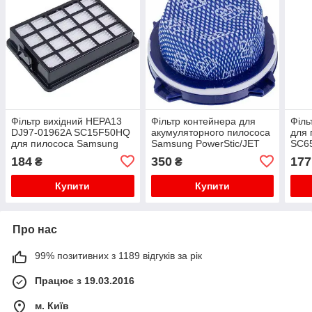
Фільтр вихідний HEPA13
Фільтр контейнера для
Філь
DJ97-01962A SC15F50HQ
акумуляторного пилососа
для 
для пилососа Samsung
Samsung PowerStic/JET
SC65
DJ97-02649A
184
350
177
₴
₴
Купити
Купити
Про нас
99% позитивних з 1189 відгуків за рік
Працює з 19.03.2016
м. Київ