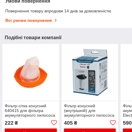
Умови повернення
Повернення товару впродовж 14 днів за домовленістю
Всі умови повернення
Подібні товари компанії
Фільтр-сітка конусний
Фільтр конусний
Філь
640415 для фільтра
(внутрішній) для
акум
акумуляторного пилососа
акумуляторного пилососа
Elec
Gorenje
Rowenta X-PERT 6.60, X-
222
405
590
₴
₴
NANO, X-FORCE 9.60
ZR009010