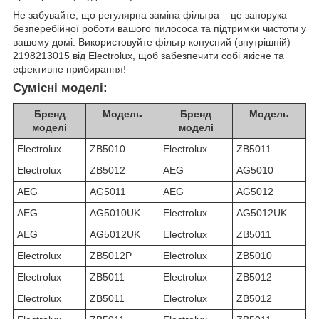
Не забувайте, що регулярна заміна фільтра – це запорука
безперебійної роботи вашого пилососа та підтримки чистоти у
вашому домі. Використовуйте фільтр конусний (внутрішній)
2198213015 від Electrolux, щоб забезпечити собі якісне та
ефективне прибирання!
Сумісні моделі:
Бренд
Модель
Бренд
Модель
моделі
моделі
Electrolux
ZB5010
Electrolux
ZB5011
Electrolux
ZB5012
AEG
AG5010
AEG
AG5011
AEG
AG5012
AEG
AG5010UK
Electrolux
AG5012UK
AEG
AG5012UK
Electrolux
ZB5011
Electrolux
ZB5012P
Electrolux
ZB5010
Electrolux
ZB5011
Electrolux
ZB5012
Electrolux
ZB5011
Electrolux
ZB5012