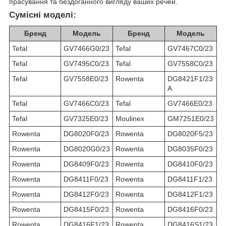
прасування та бездоганного вигляду ваших речей.
Сумісні моделі:
Бренд
Модель
Бренд
Модель
Tefal
GV7466G0/23
Tefal
GV7467C0/23
Tefal
GV7495C0/23
Tefal
GV7558C0/23
Tefal
GV7558E0/23
Rowenta
DG8421F1/23
A
Tefal
GV7466C0/23
Tefal
GV7466E0/23
Tefal
GV7325E0/23
Moulinex
GM7251E0/23
Rowenta
DG8020F0/23
Rowenta
DG8020F5/23
Rowenta
DG8020G0/23
Rowenta
DG8035F0/23
Rowenta
DG8409F0/23
Rowenta
DG8410F0/23
Rowenta
DG8411F0/23
Rowenta
DG8411F1/23
Rowenta
DG8412F0/23
Rowenta
DG8412F1/23
Rowenta
DG8415F0/23
Rowenta
DG8416F0/23
Rowenta
DG8416F1/23
Rowenta
DG8416S1/23