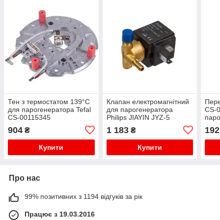
Тен з термостатом 139°C
Клапан електромагнітний
Пере
для парогенератора Tefal
для парогенератора
CS-0
CS-00115345
Philips JIAYIN JYZ-5
паро
423901013832
904
1 183
192
₴
₴
Купити
Купити
Про нас
99% позитивних з 1194 відгуків за рік
Працює з 19.03.2016