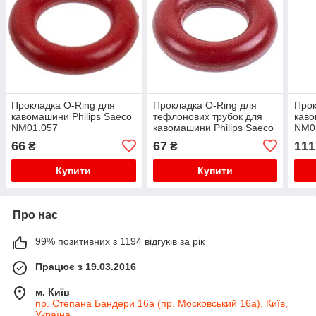
Прокладка O-Ring для
Прокладка O-Ring для
Прок
кавомашини Philips Saeco
тефлонових трубок для
каво
NM01.057
кавомашини Philips Saeco
NM0
140328059
66
67
111
₴
₴
Купити
Купити
Про нас
99% позитивних з 1194 відгуків за рік
Працює з 19.03.2016
м. Київ
пр. Степана Бандери 16а (пр. Московський 16а), Київ,
Україна