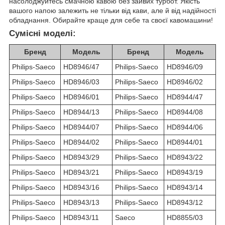
насолоджуйтесь смачною кавою без зайвих турбот. Якість
вашого напою залежить не тільки від кави, але й від надійності
обладнання. Обирайте краще для себе та своєї кавомашини!
Сумісні моделі:
Бренд
Модель
Бренд
Модель
Philips-Saeco
HD8946/47
Philips-Saeco
HD8946/09
Philips-Saeco
HD8946/03
Philips-Saeco
HD8946/02
Philips-Saeco
HD8946/01
Philips-Saeco
HD8944/47
Philips-Saeco
HD8944/13
Philips-Saeco
HD8944/08
Philips-Saeco
HD8944/07
Philips-Saeco
HD8944/06
Philips-Saeco
HD8944/02
Philips-Saeco
HD8944/01
Philips-Saeco
HD8943/29
Philips-Saeco
HD8943/22
Philips-Saeco
HD8943/21
Philips-Saeco
HD8943/19
Philips-Saeco
HD8943/16
Philips-Saeco
HD8943/14
Philips-Saeco
HD8943/13
Philips-Saeco
HD8943/12
Philips-Saeco
HD8943/11
Saeco
HD8855/03