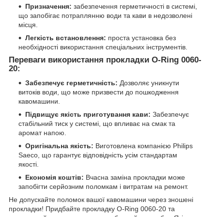
Призначення:
забезпечення герметичності в системі,
що запобігає потраплянню води та кави в недозволені
місця.
Легкість встановлення:
проста установка без
необхідності використання спеціальних інструментів.
Переваги використання прокладки O-Ring 0060-
20:
Забезпечує герметичність:
Дозволяє уникнути
витоків води, що може призвести до пошкодження
кавомашини.
Підвищує якість приготування кави:
Забезпечує
стабільний тиск у системі, що впливає на смак та
аромат напою.
Оригінальна якість:
Виготовлена компанією Philips
Saeco, що гарантує відповідність усім стандартам
якості.
Економія коштів:
Вчасна заміна прокладки може
запобігти серйозним поломкам і витратам на ремонт.
Не допускайте поломок вашої кавомашини через зношені
прокладки! Придбайте прокладку O-Ring 0060-20 та