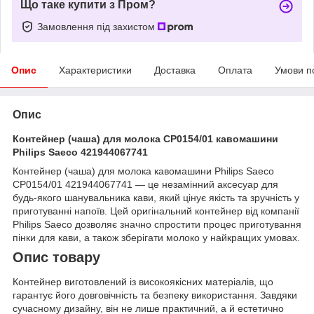
Що таке купити з Пром?
Замовлення під захистом
Опис
Характеристики
Доставка
Оплата
Умови п
Опис
Контейнер (чаша) для молока CP0154/01 кавомашини
Philips Saeco 421944067741
Контейнер (чаша) для молока кавомашини Philips Saeco
CP0154/01 421944067741 — це незамінний аксесуар для
будь-якого шанувальника кави, який цінує якість та зручність у
приготуванні напоїв. Цей оригінальний контейнер від компанії
Philips Saeco дозволяє значно спростити процес приготування
пінки для кави, а також зберігати молоко у найкращих умовах.
Опис товару
Контейнер виготовлений із високоякісних матеріалів, що
гарантує його довговічність та безпеку використання. Завдяки
сучасному дизайну, він не лише практичний, а й естетично