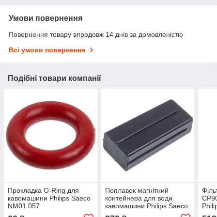
Умови повернення
Повернення товару впродовж 14 днів за домовленістю
Всі умови повернення
Подібні товари компанії
Прокладка O-Ring для
Поплавок магнітний
Філь
кавомашини Philips Saeco
контейнера для води
CP90
NM01.057
кавомашини Philips Saeco
Phil
9161.112.150
996