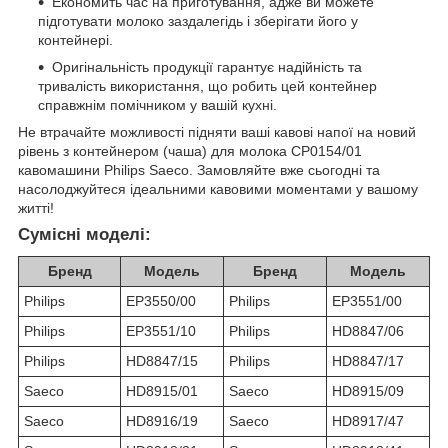
Економить час на приготування, адже ви можете
підготувати молоко заздалегідь і зберігати його у
контейнері.
Оригінальність продукції гарантує надійність та
тривалість використання, що робить цей контейнер
справжнім помічником у вашій кухні.
Не втрачайте можливості підняти ваші кавові напої на новий
рівень з контейнером (чаша) для молока CP0154/01
кавомашини Philips Saeco. Замовляйте вже сьогодні та
насолоджуйтеся ідеальними кавовими моментами у вашому
житті!
Сумісні моделі:
Бренд
Модель
Бренд
Модель
Philips
EP3550/00
Philips
EP3551/00
Philips
EP3551/10
Philips
HD8847/06
Philips
HD8847/15
Philips
HD8847/17
Saeco
HD8915/01
Saeco
HD8915/09
Saeco
HD8916/19
Saeco
HD8917/47