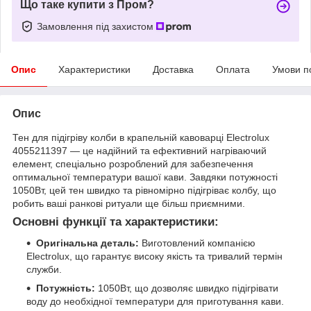
Що таке купити з Пром?
Замовлення під захистом
Опис
Характеристики
Доставка
Оплата
Умови п
Опис
Тен для підігріву колби в крапельній кавоварці Electrolux
4055211397 — це надійний та ефективний нагріваючий
елемент, спеціально розроблений для забезпечення
оптимальної температури вашої кави. Завдяки потужності
1050Вт, цей тен швидко та рівномірно підігріває колбу, що
робить ваші ранкові ритуали ще більш приємними.
Основні функції та характеристики:
Оригінальна деталь:
Виготовлений компанією
Electrolux, що гарантує високу якість та тривалий термін
служби.
Потужність:
1050Вт, що дозволяє швидко підігрівати
воду до необхідної температури для приготування кави.