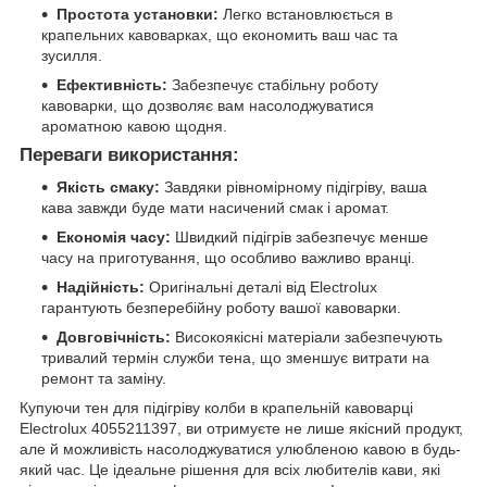
Простота установки:
Легко встановлюється в
крапельних кавоварках, що економить ваш час та
зусилля.
Ефективність:
Забезпечує стабільну роботу
кавоварки, що дозволяє вам насолоджуватися
ароматною кавою щодня.
Переваги використання:
Якість смаку:
Завдяки рівномірному підігріву, ваша
кава завжди буде мати насичений смак і аромат.
Економія часу:
Швидкий підігрів забезпечує менше
часу на приготування, що особливо важливо вранці.
Надійність:
Оригінальні деталі від Electrolux
гарантують безперебійну роботу вашої кавоварки.
Довговічність:
Високоякісні матеріали забезпечують
тривалий термін служби тена, що зменшує витрати на
ремонт та заміну.
Купуючи тен для підігріву колби в крапельній кавоварці
Electrolux 4055211397, ви отримуєте не лише якісний продукт,
але й можливість насолоджуватися улюбленою кавою в будь-
який час. Це ідеальне рішення для всіх любителів кави, які