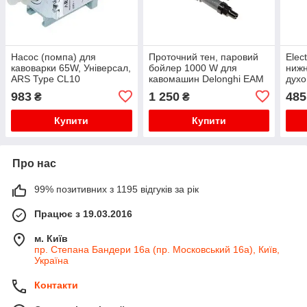
Насос (помпа) для
Проточний тен, паровий
Elec
кавоварки 65W, Універсал,
бойлер 1000 W для
нижн
ARS Type CL10
кавомашин Delonghi EAM
духо
ESAM ECAM 5513227931
983
1 250
485
₴
₴
7332196700
Купити
Купити
Про нас
99% позитивних з 1195 відгуків за рік
Працює з 19.03.2016
м. Київ
пр. Степана Бандери 16а (пр. Московський 16а), Київ,
Україна
Контакти