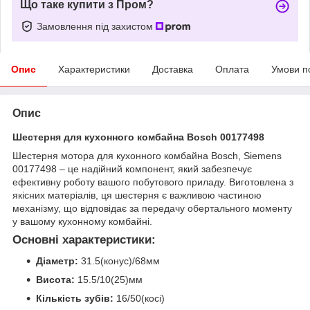
Що таке купити з Пром?
Замовлення під захистом
Опис
Характеристики
Доставка
Оплата
Умови п
Опис
Шестерня для кухонного комбайна Bosch 00177498
Шестерня мотора для кухонного комбайна Bosch, Siemens
00177498 – це надійний компонент, який забезпечує
ефективну роботу вашого побутового приладу. Виготовлена з
якісних матеріалів, ця шестерня є важливою частиною
механізму, що відповідає за передачу обертального моменту
у вашому кухонному комбайні.
Основні характеристики:
Діаметр:
31.5(конус)/68мм
Висота:
15.5/10(25)мм
Кількість зубів:
16/50(косі)