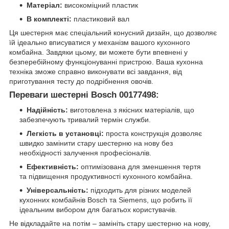
Матеріал:
високоміцний пластик
В комплекті:
пластиковий вал
Ця шестерня має спеціальний конусний дизайн, що дозволяє
їй ідеально вписуватися у механізм вашого кухонного
комбайна. Завдяки цьому, ви можете бути впевнені у
безперебійному функціонуванні пристрою. Ваша кухонна
техніка зможе справно виконувати всі завдання, від
приготування тесту до подрібнення овочів.
Переваги шестерні Bosch 00177498:
Надійність:
виготовлена з якісних матеріалів, що
забезпечують тривалий термін служби.
Легкість в установці:
проста конструкція дозволяє
швидко замінити стару шестерню на нову без
необхідності залучення професіоналів.
Ефективність:
оптимізована для зменшення тертя
та підвищення продуктивності кухонного комбайна.
Універсальність:
підходить для різних моделей
кухонних комбайнів Bosch та Siemens, що робить її
ідеальним вибором для багатьох користувачів.
Не відкладайте на потім – замініть стару шестерню на нову,