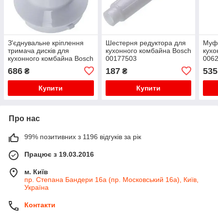
З'єднувальне кріплення
Шестерня редуктора для
Муф
тримача дисків для
кухонного комбайна Bosch
кухо
кухонного комбайна Bosch
00177503
006
00623930
686
187
535
₴
₴
Купити
Купити
Про нас
99% позитивних з 1196 відгуків за рік
Працює з 19.03.2016
м. Київ
пр. Степана Бандери 16а (пр. Московський 16а), Київ,
Україна
Контакти