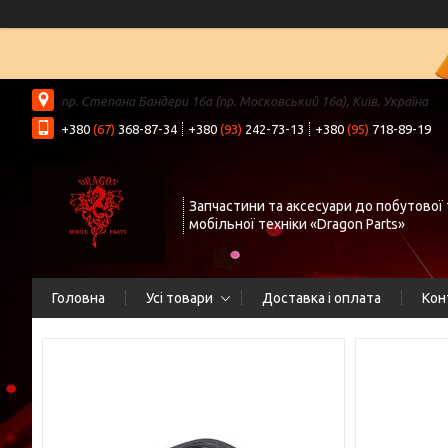
пр. Степана Бандери 16а (пр. Московський 16а), Київ, Україна
+380
(67)
368-87-34
+380
(93)
242-73-13
+380
(95)
718-89-19
Запчастини та аксесуари до побутової 
мобільної техніки «Dragon Parts»
Головна
Усі товари
Доставка і оплата
Кон