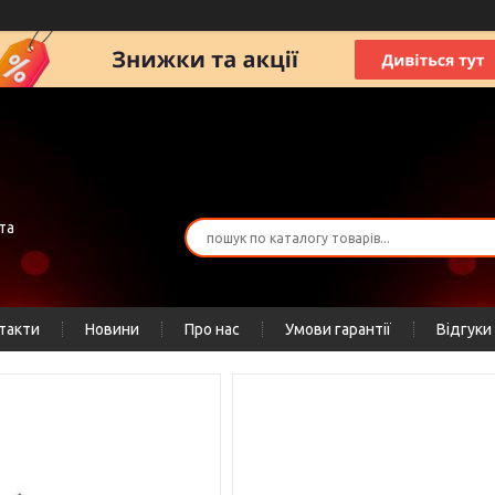
та
такти
Новини
Про нас
Умови гарантії
Відгуки