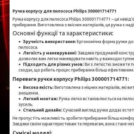
Ручка корпусу для пилососа Philips 300001714771
Ручка корпусу для пилососа Philips 300001714771 – це невід'
прибирання. Виготовлена з якісних матеріалів, ця ручка є на
Основні функції та характеристики:
Зручність використання:
Ергономічна форма ручки до
пилососа.
Легкість у маневруванні:
Завдяки продуманій конструк
дозволяє вам легко маневрувати навіть у важкодоступних
Підходить для різних умов:
Ви з легкістю зможете п
сходах, що робить процес прибирання більш ефективним.
Переваги ручки корпусу Philips 300001714771:
Висока якість:
Виготовлена з міцних матеріалів, які ви
зношення.
Легкий монтаж:
Ручка легко встановлюється на пилос
зусиль.
Стильний дизайн:
Сучасний вигляд ручки додає естети
Не пропустіть можливість зробити прибирання більш комфор
Завдяки своїм характеристикам та перевагам, вона стане не
Сумісні моделі: