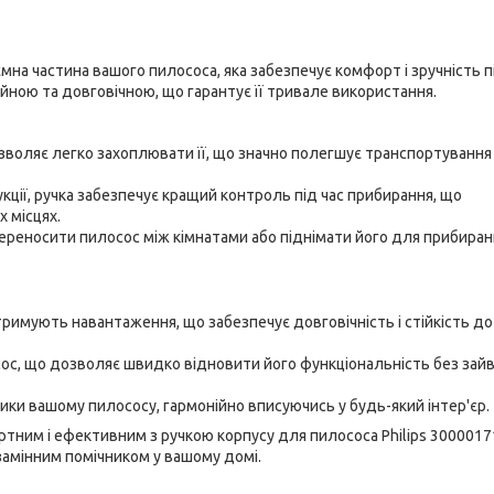
ємна частина вашого пилососа, яка забезпечує комфорт і зручність п
дійною та довговічною, що гарантує її тривале використання.
зволяє легко захоплювати її, що значно полегшує транспортування
ції, ручка забезпечує кращий контроль під час прибирання, що
 місцях.
ереносити пилосос між кімнатами або піднімати його для прибиран
тримують навантаження, що забезпечує довговічність і стійкість до
ос, що дозволяє швидко відновити його функціональність без зай
ки вашому пилососу, гармонійно вписуючись у будь-який інтер'єр.
тним і ефективним з ручкою корпусу для пилососа Philips 3000017
замінним помічником у вашому домі.