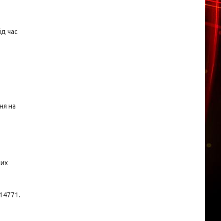
ід час
ня на
вих
14771.