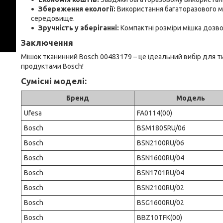
Збереження екології:
Використання багаторазового мі
середовище.
Зручність у зберіганні:
Компактні розміри мішка дозво
Заключення
Мішок тканинний Bosch 00483179 – це ідеальний вибір для тих
продуктами Bosch!
Сумісні моделі:
Бренд
Модель
Ufesa
FA0114(00)
Bosch
BSM1805RU/06
Bosch
BSN2100RU/06
Bosch
BSN1600RU/04
Bosch
BSN1701RU/04
Bosch
BSN2100RU/02
Bosch
BSG1600RU/02
Bosch
BBZ10TFK(00)