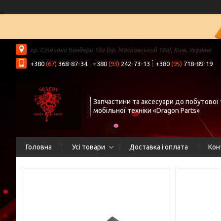
пр. Степана Бандери 16а (пр. Московський 16а), Київ, Україна
+380
(67)
368-87-34
+380
(93)
242-73-13
+380
(95)
718-89-19
Запчастини та аксесуари до побутової 
мобільної техніки «Dragon Parts»
Головна
Усі товари
Доставка і оплата
Кон