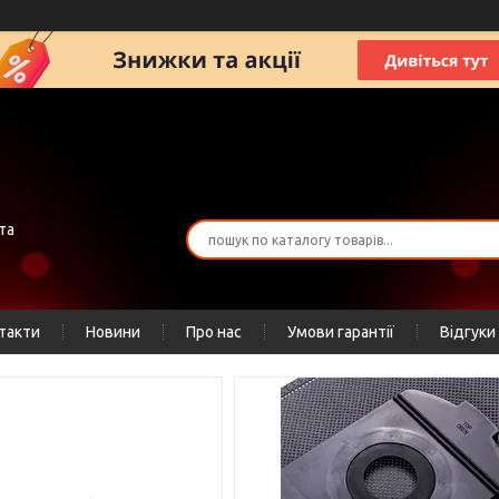
та
такти
Новини
Про нас
Умови гарантії
Відгуки