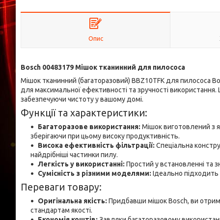
Опис
Bosch 00483179 Мішок тканинний для пилососа
Мішок тканинний (багаторазовий) BBZ10TFK для пилососа Bos
для максимальної ефективності та зручності використання. 
забезпечуючи чистоту у вашому домі.
Функції та характеристики:
Багаторазове використання:
Мішок виготовлений з я
зберігаючи при цьому високу продуктивність.
Висока ефективність фільтрації:
Спеціальна констру
найдрібніші частинки пилу.
Легкість у використанні:
Простий у встановленні та з
Сумісність з різними моделями:
Ідеально підходить д
Переваги товару:
Оригінальна якість:
Придбавши мішок Bosch, ви отриму
стандартам якості.
Економія коштів:
Завдяки багаторазовому використанн