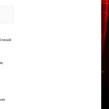
облений
в,
ким