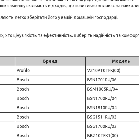
шка зменшує кількість відходів, що позитивно впливає на навкол
ляють легко зберігати його у вашій домашній господарці.
, хто цінує якість та ефективність. Виберіть надійність та комфор
Бренд
Модель
Profilo
VZ10PT0TFK(00)
Bosch
BSN1701RU/06
Bosch
BSM1805RU/04
Bosch
BSN1700RU/04
Bosch
BSN1810RU/04
Bosch
BSG1511RU/02
Bosch
BSG1700RU/02
Bosch
BBZ10TFK1(00)