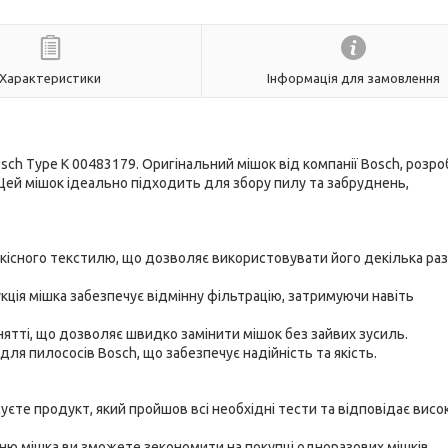
Характеристики
Інформація для замовлення
ch Type K 00483179. Оригінальний мішок від компанії Bosch, розр
Цей мішок ідеально підходить для збору пилу та забруднень,
кісного текстилю, що дозволяє використовувати його декілька разі
кція мішка забезпечує відмінну фільтрацію, затримуючи навіть
нятті, що дозволяє швидко замінити мішок без зайвих зусиль.
ля пилососів Bosch, що забезпечує надійність та якість.
єте продукт, який пройшов всі необхідні тести та відповідає висо
ю мішка ви зможете зекономити на покупці одноразових мішків.