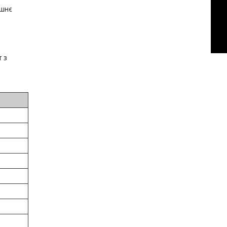
ишнє
т з