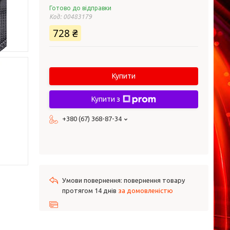
Готово до відправки
Код:
00483179
728 ₴
Купити
Купити з
+380 (67) 368-87-34
повернення товару
протягом 14 днів
за домовленістю