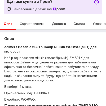
Що таке купити з Пром?
Замовлення під захистом
Опис
Характеристики
Доставка
Оплата
Умови п
Опис
Zelmer \ Bosch ZMB01K Набір мішків WORWO (4шт) для
пилососа
Набір одноразових мішків (пилозбірників) ZMB01K для
пилососів Zelmer – це ідеальне рішення для забезпечення
ефективної та безпечної роботи вашого побутового приладу.
Виготовлені з високоякісних матеріалів, ці мішки забезпечують
надійне збирання пилу та бруду, що робить їх незамінними
для кожного домогосподарства.
В наборі: 4 мішка.
Оригінальний код: 12008049.
Виробник: WORWO.
Переваги використання мішків ZMB01K: