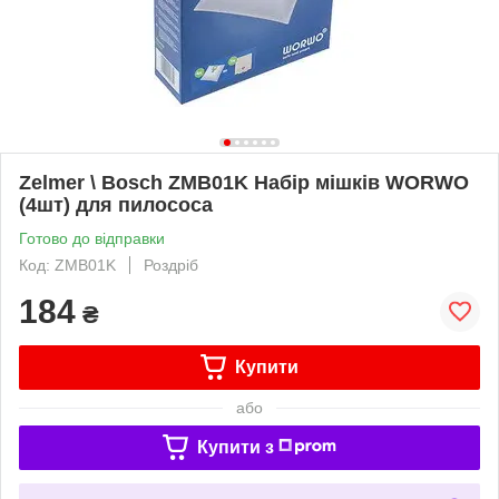
Zelmer \ Bosch ZMB01K Набір мішків WORWO
(4шт) для пилососа
Готово до відправки
Код: ZMB01K
Роздріб
184
₴
Купити
або
Купити з