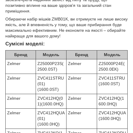
позитивно вплине на ваше здоров'я та загальний стан
приміщення.
Обираючи набір мішків ZMB01K, ви отримуєте не лише високу
якість, але й впевненість у тому, що ваше прибирання буде
максимально ефективним. Не економте на якості – обирайте
найкраще для вашого дому!
Сумісні моделі:
Бренд
Модель
Бренд
Модель
Zelmer
Z25000P23S(
Zelmer
Z25000P24E(
2500.0ST)
2500.0EK)
Zelmer
ZVC411STRU
Zelmer
ZVC411STRU
(01)
(1600.0ST)
(1600.0ST)
Zelmer
ZVC412HQ(0
Zelmer
ZVC412HQ(1
1)(1600.0HQ)
600.0HQ)
Zelmer
ZVC412HQUA
Zelmer
ZVC412HQUA
(01)
(1600.0HQ)
(1600.0HQ)
Zelmer
ZVC412KQ(1
Zelmer
ZVC412KQRU