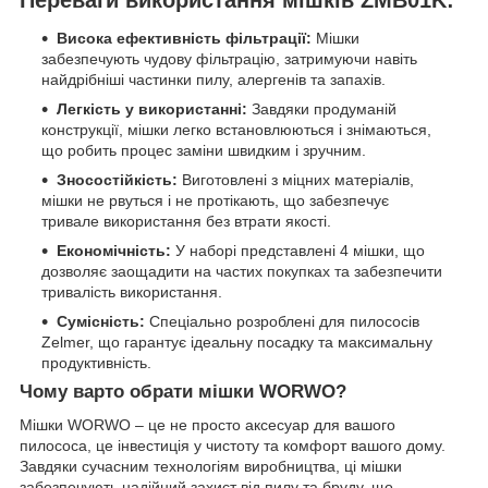
Висока ефективність фільтрації:
Мішки
забезпечують чудову фільтрацію, затримуючи навіть
найдрібніші частинки пилу, алергенів та запахів.
Легкість у використанні:
Завдяки продуманій
конструкції, мішки легко встановлюються і знімаються,
що робить процес заміни швидким і зручним.
Зносостійкість:
Виготовлені з міцних матеріалів,
мішки не рвуться і не протікають, що забезпечує
тривале використання без втрати якості.
Економічність:
У наборі представлені 4 мішки, що
дозволяє заощадити на частих покупках та забезпечити
тривалість використання.
Сумісність:
Спеціально розроблені для пилососів
Zelmer, що гарантує ідеальну посадку та максимальну
продуктивність.
Чому варто обрати мішки WORWO?
Мішки WORWO – це не просто аксесуар для вашого
пилососа, це інвестиція у чистоту та комфорт вашого дому.
Завдяки сучасним технологіям виробництва, ці мішки
забезпечують надійний захист від пилу та бруду, що