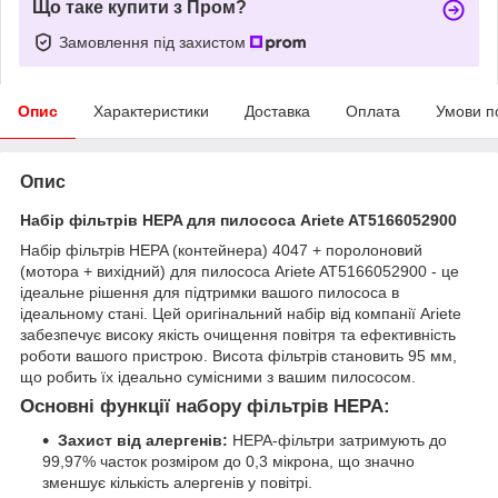
Що таке купити з Пром?
Замовлення під захистом
Опис
Характеристики
Доставка
Оплата
Умови п
Опис
Набір фільтрів HEPA для пилососа Ariete AT5166052900
Набір фільтрів HEPA (контейнера) 4047 + поролоновий
(мотора + вихідний) для пилососа Ariete AT5166052900 - це
ідеальне рішення для підтримки вашого пилососа в
ідеальному стані. Цей оригінальний набір від компанії Ariete
забезпечує високу якість очищення повітря та ефективність
роботи вашого пристрою. Висота фільтрів становить 95 мм,
що робить їх ідеально сумісними з вашим пилососом.
Основні функції набору фільтрів HEPA:
Захист від алергенів:
HEPA-фільтри затримують до
99,97% часток розміром до 0,3 мікрона, що значно
зменшує кількість алергенів у повітрі.