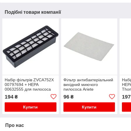
Подібні товари компанії
Набір фільтрів ZVCA752X
Фільтр антибактеріальний
Набі
00797694 + HEPA
вихідний миючого
HEPA
00632555 для пилососа
пилососа Ariete
Thom
Zelmer \ Bosch
AT5165393700
(FTH
194
96
197
₴
₴
Купити
Купити
Про нас