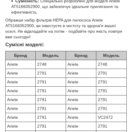
Сумісність:
Спеціально розроблені для моделі Ariete
AT5166052900, що забезпечує ідеальне прилягання та
ефективність.
Обравши набір фільтрів HEPA для пилососа Ariete
AT5166052900, ви інвестуєте в чистоту та здоров'я вашої
оселі. Не відкладайте на потім - подбайте про якість повітря
вже сьогодні!
Сумісні моделі:
Бренд
Модель
Бренд
Модель
Ariete
2748
Ariete
2748
Ariete
2791
Ariete
2791
Ariete
2791
Ariete
2791
Ariete
2791
Ariete
2791
Ariete
2791
Ariete
2791
Ariete
2791
Ariete
2791
Ariete
2791
Ariete
VC2472
Ariete
2791
Ariete
2791