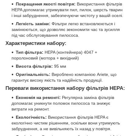
Покращення якості повітря:
Використання фільтрів
HEPA допомагає утримувати пил, пилок, шерсть тварин
і інші забруднення, забезпечуючи чистоту у вашій оселі.
Легкість заміни:
Фільтри легко встановлюються і
замінюються, що дозволяє зекономити час та зусилля
під час обслуговування пилососа.
Характеристики набору:
Тип фільтра:
HEPA (контейнера) 4047 +
поролоновий (мотора + вихідний)
Висота фільтрів:
95 мм
Оригінальність:
Вироблено компанією Ariete, що
гарантує високу якість та надійність продукції.
Переваги використання набору фільтрів HEPA:
Економія на ремонті:
Регулярна заміна фільтрів
допомагає уникнути поломок пилососа та знижує
витрати на ремонт.
Екологічність:
Використання фільтрів HEPA є
екологічно чистим рішенням, оскільки вони утримують
забруднення, а не вивільняють їх назад у повітря.