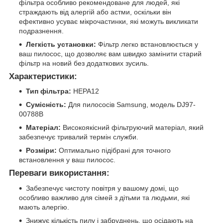
фільтра особливо рекомендоване для людей, які
страждають від алергій або астми, оскільки він
ефективно усуває мікрочастинки, які можуть викликати
подразнення.
Легкість установки:
Фільтр легко встановлюється у
ваш пилосос, що дозволяє вам швидко замінити старий
фільтр на новий без додаткових зусиль.
Характеристики:
Тип фільтра:
HEPA12
Сумісність:
Для пилососів Samsung, модель DJ97-
00788B
Матеріал:
Високоякісний фільтруючий матеріал, який
забезпечує тривалий термін служби.
Розміри:
Оптимально підібрані для точного
встановлення у ваш пилосос.
Переваги використання:
Забезпечує чистоту повітря у вашому домі, що
особливо важливо для сімей з дітьми та людьми, які
мають алергію.
Знижує кількість пилу і забруднень, що осідають на