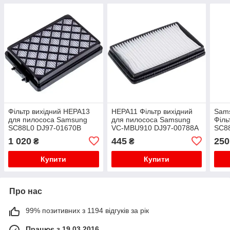
Фільтр вихідний HEPA13
HEPA11 Фільтр вихідний
Sam
для пилососа Samsung
для пилососа Samsung
Філь
SC88L0 DJ97-01670B
VC-MBU910 DJ97-00788A
SC88
(DJ63-00433A)
1 020
445
250
₴
₴
Купити
Купити
Про нас
99% позитивних з 1194 відгуків за рік
Працює з 19.03.2016