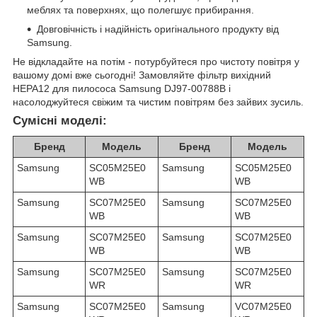
меблях та поверхнях, що полегшує прибирання.
Довговічність і надійність оригінального продукту від
Samsung.
Не відкладайте на потім - потурбуйтеся про чистоту повітря у
вашому домі вже сьогодні! Замовляйте фільтр вихідний
HEPA12 для пилососа Samsung DJ97-00788B і
насолоджуйтеся свіжим та чистим повітрям без зайвих зусиль.
Сумісні моделі:
Бренд
Модель
Бренд
Модель
Samsung
SC05M25E0
Samsung
SC05M25E0
WB
WB
Samsung
SC07M25E0
Samsung
SC07M25E0
WB
WB
Samsung
SC07M25E0
Samsung
SC07M25E0
WB
WB
Samsung
SC07M25E0
Samsung
SC07M25E0
WR
WR
Samsung
SC07M25E0
Samsung
VC07M25E0