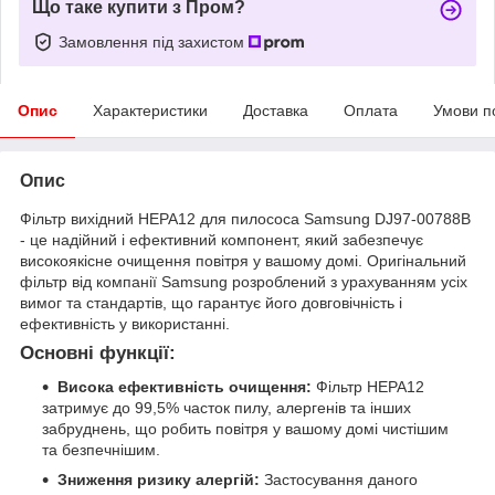
Що таке купити з Пром?
Замовлення під захистом
Опис
Характеристики
Доставка
Оплата
Умови п
Опис
Фільтр вихідний HEPA12 для пилососа Samsung DJ97-00788B
- це надійний і ефективний компонент, який забезпечує
високоякісне очищення повітря у вашому домі. Оригінальний
фільтр від компанії Samsung розроблений з урахуванням усіх
вимог та стандартів, що гарантує його довговічність і
ефективність у використанні.
Основні функції:
Висока ефективність очищення:
Фільтр HEPA12
затримує до 99,5% часток пилу, алергенів та інших
забруднень, що робить повітря у вашому домі чистішим
та безпечнішим.
Зниження ризику алергій:
Застосування даного