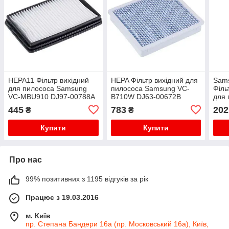
HEPA11 Фільтр вихідний
HEPA Фільтр вихідний для
Sam
для пилососа Samsung
пилососа Samsung VC-
Філь
VC-MBU910 DJ97-00788A
B710W DJ63-00672B
для
(DJ63-00433A)
445
783
202
₴
₴
Купити
Купити
Про нас
99% позитивних з 1195 відгуків за рік
Працює з 19.03.2016
м. Київ
пр. Степана Бандери 16а (пр. Московський 16а), Київ,