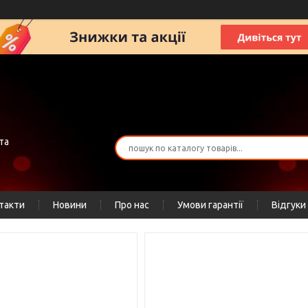
та
такти
Новини
Про нас
Умови гарантії
Відгуки