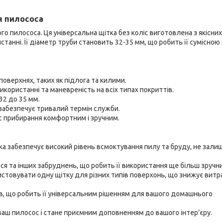
я пилососа
о пилососа. Ця універсальна щітка без коліс виготовлена з якісних
истанні. Її діаметр труби становить 32-35 мм, що робить її сумісною 
оверхнях, таких як підлога та килими.
використанні та маневреність на всіх типах покриттів.
32 до 35 мм.
забезпечує тривалий термін служби.
с прибирання комфортним і зручним.
тка забезпечує високий рівень всмоктування пилу та бруду, не зал
ся та інших забруднень, що робить її використання ще більш зручн
стовувати одну щітку для різних типів поверхонь, що знижує витр
, що робить її універсальним рішенням для вашого домашнього
аш пилосос і стане приємним доповненням до вашого інтер'єру.