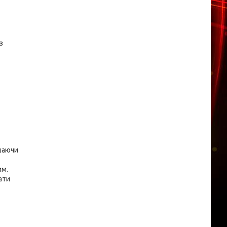
з
ишаючи
им.
ати