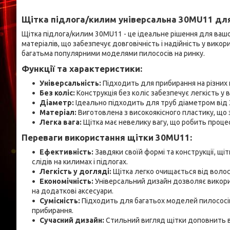
Щітка підлога/килим універсальна 30MU11 дл
Щітка підлога/килим 30MU11 - це ідеальне рішення для вашог
матеріалів, що забезпечує довговічність і надійність у викор
багатьма популярними моделями пилососів на ринку.
Функції та характеристики:
Універсальність:
Підходить для прибирання на різних п
Без коліс:
Конструкція без коліс забезпечує легкість у 
Діаметр:
Ідеально підходить для труб діаметром від 
Матеріал:
Виготовлена з високоякісного пластику, що 
Легка вага:
Щітка має невелику вагу, що робить проце
Переваги використання щітки 30MU11:
Ефективність:
Завдяки своїй формі та конструкції, щі
слідів на килимах і підлогах.
Легкість у догляді:
Щітка легко очищається від волос
Економічність:
Універсальний дизайн дозволяє викори
на додаткові аксесуари.
Сумісність:
Підходить для багатьох моделей пилососів
прибирання.
Сучасний дизайн:
Стильний вигляд щітки доповнить в