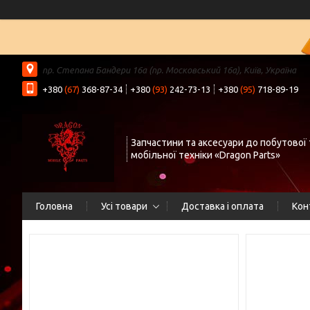
пр. Степана Бандери 16а (пр. Московський 16а), Київ, Україна
+380
(67)
368-87-34
+380
(93)
242-73-13
+380
(95)
718-89-19
Запчастини та аксесуари до побутової 
мобільної техніки «Dragon Parts»
Головна
Усі товари
Доставка і оплата
Кон