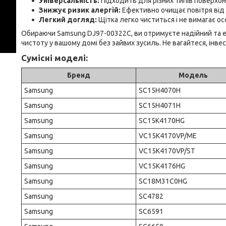
Універсальність:
Підходить для різних типів поверхонь
Знижує ризик алергій:
Ефективно очищає повітря від 
Легкий догляд:
Щітка легко чиститься і не вимагає о
Обираючи Samsung DJ97-00322C, ви отримуєте надійний та 
чистоту у вашому домі без зайвих зусиль. Не вагайтеся, інве
Сумісні моделі:
Бренд
Модель
Samsung
SC15H4070H
Samsung
SC15H4071H
Samsung
SC15K4170HG
Samsung
VC15K4170VP/ME
Samsung
VC15K4170VP/ST
Samsung
VC15K4176HG
Samsung
SC18M31C0HG
Samsung
SC4782
Samsung
SC6591