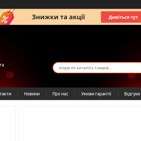
та
такти
Новини
Про нас
Умови гарантії
Відгуки