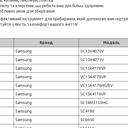
: килими, лінолеум, плитка.
пилу та алергенів, що робить ваш дім більш здоровим.
собливих умов для зберігання.
ефективний інструмент для прибирання, який допоможе вам підтр
стуйте у якість та комфорт вашого життя!
Бренд
Модель
Samsung
SC15H4070V
Samsung
SC15H4071V
Samsung
SC15K4170VP
Samsung
VC15K4170VP
Samsung
VC15K4176HG/EV
Samsung
SC15K4176VP
Samsung
SC18M31C0HG
Samsung
SC4790
Samsung
SC6650