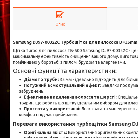
Опис
Samsung DJ97-00322C Турбощітка для пилососа D=35mm
Щітка Turbo для пилососа TB-500 Samsung DJ97-00322C - це 
максимальну ефективність очищення вашого дому. Виготовле
помічницею у боротьбі з пилом, брудом та алергенами.
Основні функції та характеристики:
Діаметр труби:
35 мм - ідеально підходить для більш
Потужний всмоктувальний ефект:
Завдяки продуман
забруднень.
Ефективне видалення волосся та шерсті:
Спеціальн
тварин, що робить цю щітку ідеальним вибором для влас
Простота у використанні:
Легка вага та маневреність
комфорт під час прибирання.
Переваги використання турбощітки Samsung DJ
Оригінальна якість:
Використання оригінальних компл