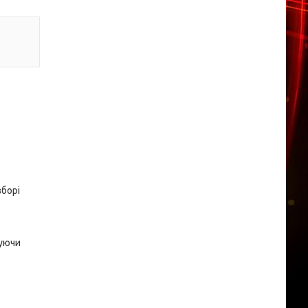
зборі
чуючи