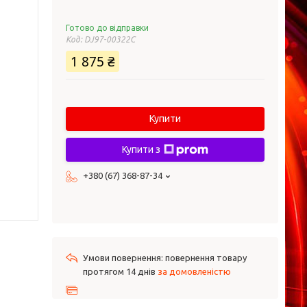
Готово до відправки
Код:
DJ97-00322C
1 875 ₴
Купити
Купити з
+380 (67) 368-87-34
повернення товару
протягом 14 днів
за домовленістю