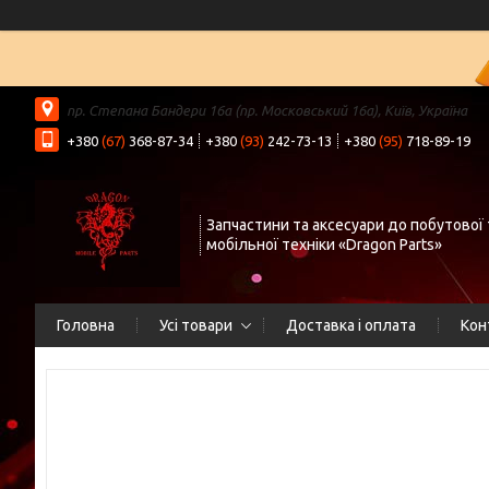
пр. Степана Бандери 16а (пр. Московський 16а), Київ, Україна
+380
(67)
368-87-34
+380
(93)
242-73-13
+380
(95)
718-89-19
Запчастини та аксесуари до побутової 
мобільної техніки «Dragon Parts»
Головна
Усі товари
Доставка і оплата
Кон