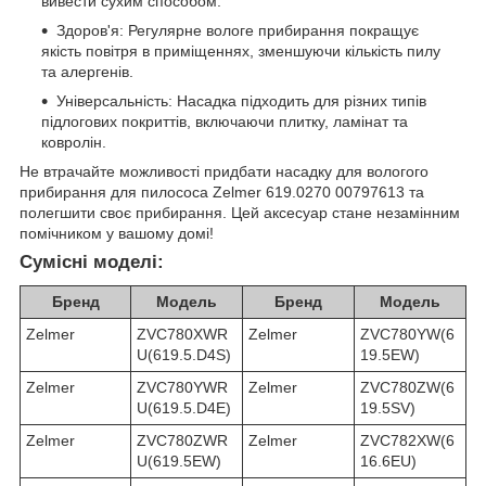
вивести сухим способом.
Здоров'я: Регулярне вологе прибирання покращує
якість повітря в приміщеннях, зменшуючи кількість пилу
та алергенів.
Універсальність: Насадка підходить для різних типів
підлогових покриттів, включаючи плитку, ламінат та
ковролін.
Не втрачайте можливості придбати насадку для вологого
прибирання для пилососа Zelmer 619.0270 00797613 та
полегшити своє прибирання. Цей аксесуар стане незамінним
помічником у вашому домі!
Сумісні моделі:
Бренд
Модель
Бренд
Модель
Zelmer
ZVC780XWR
Zelmer
ZVC780YW(6
U(619.5.D4S)
19.5EW)
Zelmer
ZVC780YWR
Zelmer
ZVC780ZW(6
U(619.5.D4E)
19.5SV)
Zelmer
ZVC780ZWR
Zelmer
ZVC782XW(6
U(619.5EW)
16.6EU)