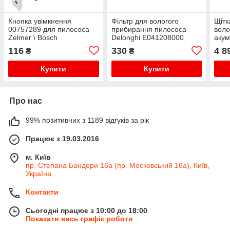
Кнопка увімкнення
Фільтр для вологого
Щітк
00757289 для пилососа
прибирання пилососа
воло
Zelmer \ Bosch
Delonghi E041208000
акум
VC1400.023
Phil
116
330
4 8
₴
₴
Купити
Купити
Про нас
99% позитивних з 1189 відгуків за рік
Працює з 19.03.2016
м. Київ
пр. Степана Бандери 16а (пр. Московський 16а), Київ,
Україна
Контакти
Сьогодні працює з 10:00 до 18:00
Показати весь графік роботи