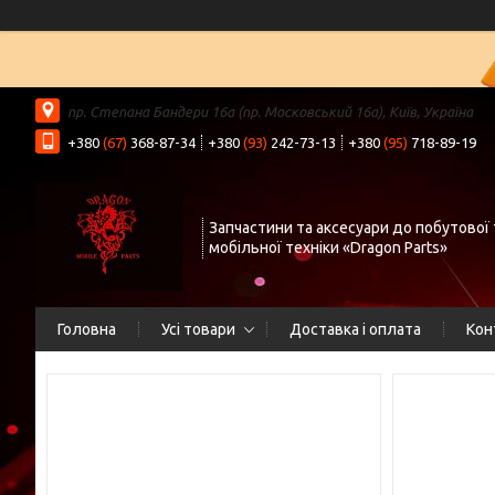
пр. Степана Бандери 16а (пр. Московський 16а), Київ, Україна
+380
(67)
368-87-34
+380
(93)
242-73-13
+380
(95)
718-89-19
Запчастини та аксесуари до побутової 
мобільної техніки «Dragon Parts»
Головна
Усі товари
Доставка і оплата
Кон