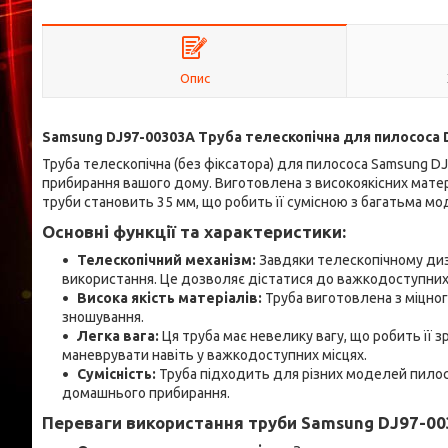
Опис
Samsung DJ97-00303A Труба телескопічна для пилососа 
Труба телескопічна (без фіксатора) для пилососа Samsung D
прибирання вашого дому. Виготовлена з високоякісних матері
труби становить 35 мм, що робить її сумісною з багатьма м
Основні функції та характеристики:
Телескопічний механізм:
Завдяки телескопічному диз
використання. Це дозволяє дістатися до важкодоступних 
Висока якість матеріалів:
Труба виготовлена з міцног
зношування.
Легка вага:
Ця труба має невелику вагу, що робить її 
маневрувати навіть у важкодоступних місцях.
Сумісність:
Труба підходить для різних моделей пилос
домашнього прибирання.
Переваги використання труби Samsung DJ97-00