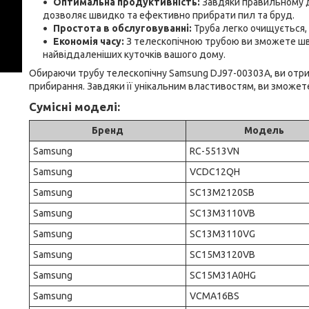
Оптимальна продуктивність:
Завдяки правильному д
дозволяє швидко та ефективно прибрати пил та бруд.
Простота в обслуговуванні:
Труба легко очищується, 
Економія часу:
З телескопічною трубою ви зможете шв
найвіддаленіших куточків вашого дому.
Обираючи трубу телескопічну Samsung DJ97-00303A, ви отрим
прибирання. Завдяки її унікальним властивостям, ви зможет
Сумісні моделі:
Бренд
Модель
Samsung
RC-5513VN
Samsung
VCDC12QH
Samsung
SC13M2120SB
Samsung
SC13M3110VB
Samsung
SC13M3110VG
Samsung
SC15M3120VB
Samsung
SC15M31A0HG
Samsung
VCMA16BS