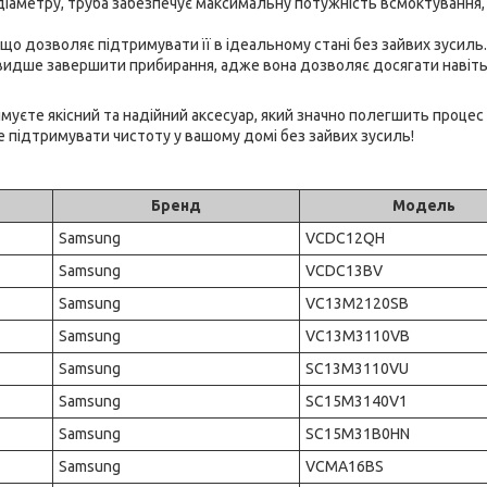
іаметру, труба забезпечує максимальну потужність всмоктування,
що дозволяє підтримувати її в ідеальному стані без зайвих зусиль.
идше завершити прибирання, адже вона дозволяє досягати навіт
уєте якісний та надійний аксесуар, який значно полегшить процес
е підтримувати чистоту у вашому домі без зайвих зусиль!
Бренд
Модель
Samsung
VCDC12QH
Samsung
VCDC13BV
Samsung
VC13M2120SB
Samsung
VC13M3110VB
Samsung
SC13M3110VU
Samsung
SC15M3140V1
Samsung
SC15M31B0HN
Samsung
VCMA16BS