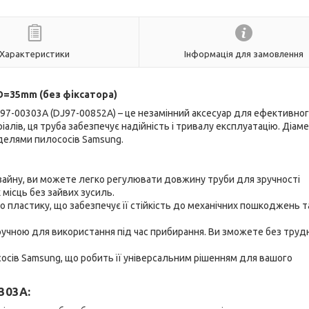
Характеристики
Інформація для замовлення
D=35mm (без фіксатора)
J97-00303A (DJ97-00852A) – це незамінний аксесуар для ефективно
алів, ця труба забезпечує надійність і тривалу експлуатацію. Діам
оделями пилососів Samsung.
айну, ви можете легко регулювати довжину труби для зручності
місць без зайвих зусиль.
о пластику, що забезпечує її стійкість до механічних пошкоджень т
зручною для використання під час прибирання. Ви зможете без труд
осів Samsung, що робить її універсальним рішенням для вашого
303A: