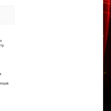
го
етр
а
нощів