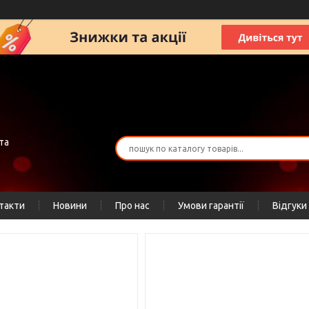
та
такти
Новини
Про нас
Умови гарантії
Відгуки