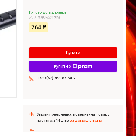
Готово до відправки
Код:
DJ97-00303A
764 ₴
Купити
Купити з
+380 (67) 368-87-34
повернення товару
протягом 14 днів
за домовленістю