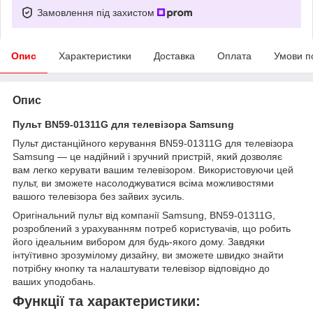
Замовлення під захистом
Опис
Характеристики
Доставка
Оплата
Умови п
Опис
Пульт BN59-01311G для телевізора Samsung
Пульт дистанційного керування BN59-01311G для телевізора
Samsung — це надійний і зручний пристрій, який дозволяє
вам легко керувати вашим телевізором. Використовуючи цей
пульт, ви зможете насолоджуватися всіма можливостями
вашого телевізора без зайвих зусиль.
Оригінальний пульт від компанії Samsung, BN59-01311G,
розроблений з урахуванням потреб користувачів, що робить
його ідеальним вибором для будь-якого дому. Завдяки
інтуїтивно зрозумілому дизайну, ви зможете швидко знайти
потрібну кнопку та налаштувати телевізор відповідно до
ваших уподобань.
Функції та характеристики: