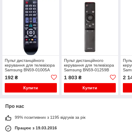
Пульт дистанційного
Пульт дистанційного
Пуль
керування для телевізора
керування для телевізора
керу
Samsung BN59-01005A
Samsung BN59-01259B
Sam
192
1 803
2 1
₴
₴
Купити
Купити
Про нас
99% позитивних з 1195 відгуків за рік
Працює з 19.03.2016