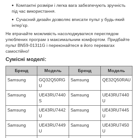
Компактні розміри і легка вага забезпечують зручність
під час використання.
Сучасний дизайн дозволяє вписати пульт у будь-який
інтер'єр.
Не втрачайте можливість насолоджуватися переглядом
улюблених програм з максимальним комфортом. Придбайте
пульт BN59-01311G і переконайтеся в його перевагах
самостійно!
Сумісні моделі:
Бренд
Модель
Бренд
Модель
Samsung
GQ32Q50RG
Samsung
QE32Q50RAU
U
Samsung
UE43RU7440
Samsung
UE43RU7440
S
U
Samsung
UE43RU7442
Samsung
UE43RU7445
U
U
Samsung
UE43RU7449
Samsung
UE43RU7450
U
U