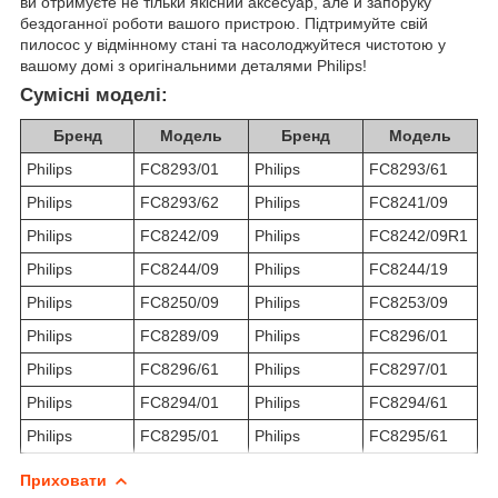
ви отримуєте не тільки якісний аксесуар, але й запоруку
бездоганної роботи вашого пристрою. Підтримуйте свій
пилосос у відмінному стані та насолоджуйтеся чистотою у
вашому домі з оригінальними деталями Philips!
Сумісні моделі:
Бренд
Модель
Бренд
Модель
Philips
FC8293/01
Philips
FC8293/61
Philips
FC8293/62
Philips
FC8241/09
Philips
FC8242/09
Philips
FC8242/09R1
Philips
FC8244/09
Philips
FC8244/19
Philips
FC8250/09
Philips
FC8253/09
Philips
FC8289/09
Philips
FC8296/01
Philips
FC8296/61
Philips
FC8297/01
Philips
FC8294/01
Philips
FC8294/61
Philips
FC8295/01
Philips
FC8295/61
Приховати