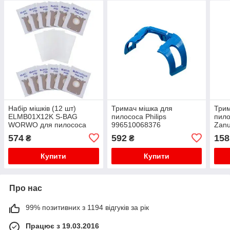
Набір мішків (12 шт)
Тримач мішка для
Трим
ELMB01X12K S-BAG
пилососа Philips
пило
WORWO для пилососа
996510068376
Zanu
Electrolux/Philips
574
592
158
₴
₴
Купити
Купити
Про нас
99% позитивних з 1194 відгуків за рік
Працює з 19.03.2016