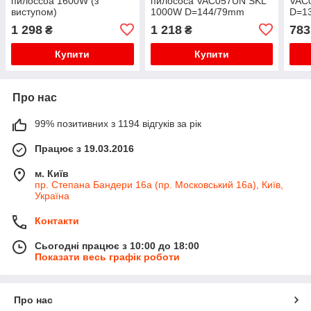
пилоссоа 1600W (з
пилососа VAC057UN SKL
VAC
виступом)
1000W D=144/79mm
D=1
H=69/169mm
(з в
1 298
1 218
783
₴
₴
Купити
Купити
Про нас
99% позитивних з 1194 відгуків за рік
Працює з 19.03.2016
м. Київ
пр. Степана Бандери 16а (пр. Московський 16а), Київ,
Україна
Контакти
Сьогодні працює з 10:00 до 18:00
Показати весь графік роботи
Про нас