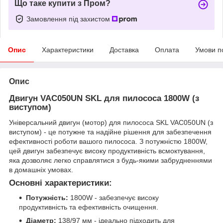
Що таке купити з Пром?
Замовлення під захистом
Опис
Характеристики
Доставка
Оплата
Умови п
Опис
Двигун VAC050UN SKL для пилососа 1800W (з
виступом)
Універсальний двигун (мотор) для пилососа SKL VAC050UN (з
виступом) - це потужне та надійне рішення для забезпечення
ефективності роботи вашого пилососа. З потужністю 1800W,
цей двигун забезпечує високу продуктивність всмоктування,
яка дозволяє легко справлятися з будь-якими забрудненнями
в домашніх умовах.
Основні характеристики:
Потужність:
1800W - забезпечує високу
продуктивність та ефективність очищення.
Діаметр:
138/97 мм - ідеально підходить для