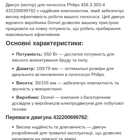
Двигун (мотор) для пилососа Philips 458.3.303-4
432200699782 є надійним компонентом, який забезпечує
високу ефективність роботи вашого пилососа. Цей двигун
відомого виробника Domel дозволяє вашому пристрою
працювати на повну потужність, що робить прибирання
максимально ефективним.
Основні характеристики:
Потужність:
650 Вт — достатня потужність для
якісного всмоктування бруду та пилу.
Діаметр:
100/79 мм — оптимальні розміри для
ідеального встановлення в пилососах Philips.
Висота:
30/105 мм — забезпечує компактність та
зручність у використанні.
Виробник:
Domel — компанія з багаторічним
досвідом у виробництві електродвигунів для побутової
техніки.
Переваги двигуна 432200699782:
Висока надійність та довговічність — двигун
розроблений для тривалої експлуатації, що дозволяє
економити на ремонті та заміні.