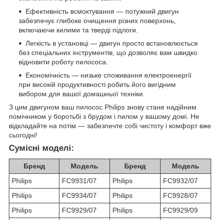
Ефективність всмоктування — потужний двигун
забезпечує глибоке очищення різних поверхонь,
включаючи килими та тверді підлоги.
Легкість в установці — двигун просто встановлюється
без спеціальних інструментів, що дозволяє вам швидко
відновити роботу пилососа.
Економічність — низьке споживання електроенергії
при високій продуктивності робить його вигідним
вибором для вашої домашньої техніки.
З цим двигуном ваш пилосос Philips знову стане надійним
помічником у боротьбі з брудом і пилом у вашому домі. Не
відкладайте на потім — забезпечте собі чистоту і комфорт вже
сьогодні!
Сумісні моделі:
Бренд
Модель
Бренд
Модель
Philips
FC9931/07
Philips
FC9932/07
Philips
FC9934/07
Philips
FC9928/07
Philips
FC9929/07
Philips
FC9929/09