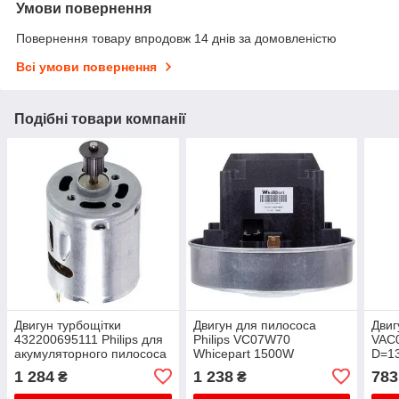
Умови повернення
Повернення товару впродовж 14 днів за домовленістю
Всі умови повернення
Подібні товари компанії
Двигун турбощітки
Двигун для пилососа
Двиг
432200695111 Philips для
Philips VC07W70
VAC
акумуляторного пилососа
Whicepart 1500W
D=1
D=135/82mm H=31/120mm
(з в
1 284
1 238
783
₴
₴