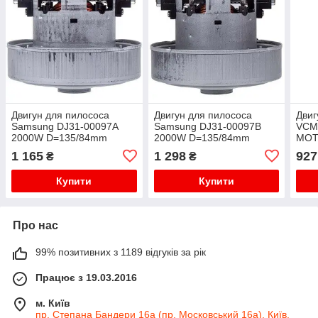
Двигун для пилососа
Двигун для пилососа
Двиг
Samsung DJ31-00097A
Samsung DJ31-00097B
VCM
2000W D=135/84mm
2000W D=135/84mm
MOT
H=35/111mm (з виступом)
H=34/110mm (з виступом)
D=1
1 165
1 298
927
₴
₴
Купити
Купити
Про нас
99% позитивних з 1189 відгуків за рік
Працює з 19.03.2016
м. Київ
пр. Степана Бандери 16а (пр. Московський 16а), Київ,