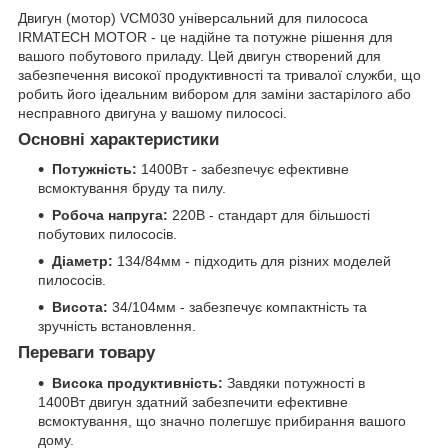
Двигун (мотор) VCM030 універсальний для пилососа
IRMATECH MOTOR - це надійне та потужне рішення для
вашого побутового приладу. Цей двигун створений для
забезпечення високої продуктивності та тривалої служби, що
робить його ідеальним вибором для заміни застарілого або
несправного двигуна у вашому пилососі.
Основні характеристики
Потужність:
1400Вт - забезпечує ефективне
всмоктування бруду та пилу.
Робоча напруга:
220В - стандарт для більшості
побутових пилососів.
Діаметр:
134/84мм - підходить для різних моделей
пилососів.
Висота:
34/104мм - забезпечує компактність та
зручність встановлення.
Переваги товару
Висока продуктивність:
Завдяки потужності в
1400Вт двигун здатний забезпечити ефективне
всмоктування, що значно полегшує прибирання вашого
дому.