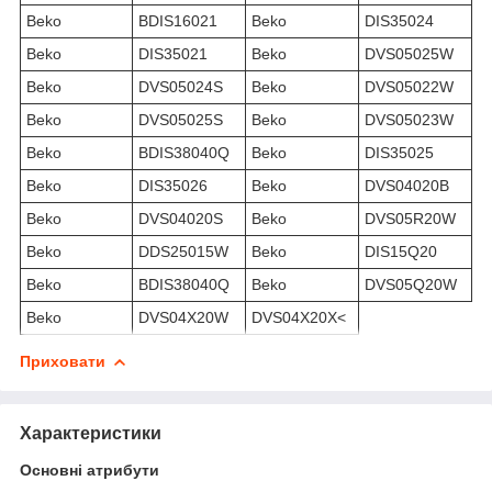
Beko
BDIS16021
Beko
DIS35024
Beko
DIS35021
Beko
DVS05025W
Beko
DVS05024S
Beko
DVS05022W
Beko
DVS05025S
Beko
DVS05023W
Beko
BDIS38040Q
Beko
DIS35025
Beko
DIS35026
Beko
DVS04020B
Beko
DVS04020S
Beko
DVS05R20W
Beko
DDS25015W
Beko
DIS15Q20
Beko
BDIS38040Q
Beko
DVS05Q20W
Beko
DVS04X20W
DVS04X20X<
Приховати
Характеристики
Основні атрибути