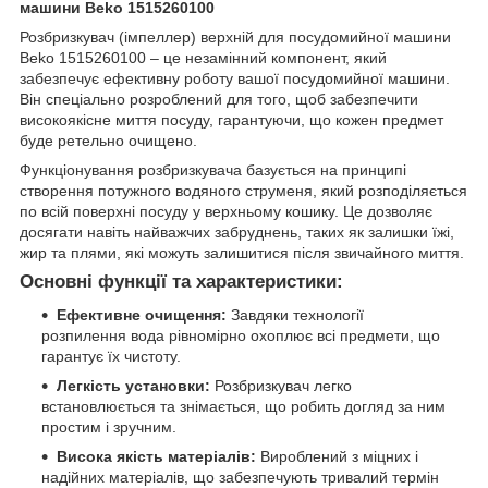
машини Beko 1515260100
Розбризкувач (імпеллер) верхній для посудомийної машини
Beko 1515260100 – це незамінний компонент, який
забезпечує ефективну роботу вашої посудомийної машини.
Він спеціально розроблений для того, щоб забезпечити
високоякісне миття посуду, гарантуючи, що кожен предмет
буде ретельно очищено.
Функціонування розбризкувача базується на принципі
створення потужного водяного струменя, який розподіляється
по всій поверхні посуду у верхньому кошику. Це дозволяє
досягати навіть найважчих забруднень, таких як залишки їжі,
жир та плями, які можуть залишитися після звичайного миття.
Основні функції та характеристики:
Ефективне очищення:
Завдяки технології
розпилення вода рівномірно охоплює всі предмети, що
гарантує їх чистоту.
Легкість установки:
Розбризкувач легко
встановлюється та знімається, що робить догляд за ним
простим і зручним.
Висока якість матеріалів:
Вироблений з міцних і
надійних матеріалів, що забезпечують тривалий термін