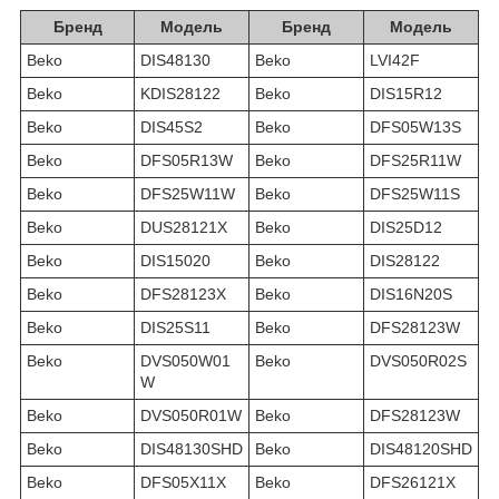
Бренд
Модель
Бренд
Модель
Beko
DIS48130
Beko
LVI42F
Beko
KDIS28122
Beko
DIS15R12
Beko
DIS45S2
Beko
DFS05W13S
Beko
DFS05R13W
Beko
DFS25R11W
Beko
DFS25W11W
Beko
DFS25W11S
Beko
DUS28121X
Beko
DIS25D12
Beko
DIS15020
Beko
DIS28122
Beko
DFS28123X
Beko
DIS16N20S
Beko
DIS25S11
Beko
DFS28123W
Beko
DVS050W01
Beko
DVS050R02S
W
Beko
DVS050R01W
Beko
DFS28123W
Beko
DIS48130SHD
Beko
DIS48120SHD
Beko
DFS05X11X
Beko
DFS26121X