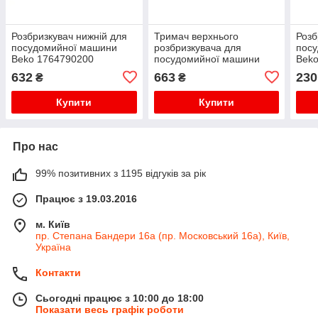
Розбризкувач нижній для
Тримач верхнього
Розб
посудомийної машини
розбризкувача для
пос
Beko 1764790200
посудомийної машини
Bek
Beko 1759600100
632
663
230
₴
₴
Купити
Купити
Про нас
99% позитивних з 1195 відгуків за рік
Працює з 19.03.2016
м. Київ
пр. Степана Бандери 16а (пр. Московський 16а), Київ,
Україна
Контакти
Сьогодні працює з 10:00 до 18:00
Показати весь графік роботи