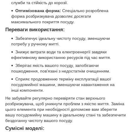
служби та стійкість до корозії.
Оптимізована форма:
Спеціально розроблена
форма розбризкувача дозволяє досягати
максимального покриття посуду.
Переваги використання:
Забезпечує ідеальну чистоту посуду, зменшуючи
потребу у ручному митті.
Знижує витрати води та електроенергії завдяки
ефективному використанню ресурсів під час миття.
Зберігає якість вашого посуду, запобігаючи
пошкодження, пов'язані з недостатнім очищенням.
Сприяє продовженню терміну експлуатації вашої
посудомийної машини, зменшуючи навантаження на
інші компоненти.
Не забувайте регулярно перевіряти стан верхнього
розбризкувача, щоб уникнути проблем з якістю миття. Заміна
цього елемента при необхідності допоможе вам зберегти
вашу посудомийну машину в ідеальному стані та забезпечити
бездоганну чистоту вашого посуду.
Сумісні моделі: