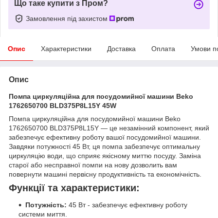
Що таке купити з Пром?
Замовлення під захистом
Опис
Характеристики
Доставка
Оплата
Умови п
Опис
Помпа циркуляційна для посудомийної машини Beko
1762650700 BLD375P8L15Y 45W
Помпа циркуляційна для посудомийної машини Beko
1762650700 BLD375P8L15Y — це незамінний компонент, який
забезпечує ефективну роботу вашої посудомийної машини.
Завдяки потужності 45 Вт, ця помпа забезпечує оптимальну
циркуляцію води, що сприяє якісному миттю посуду. Заміна
старої або несправної помпи на нову дозволить вам
повернути машині первісну продуктивність та економічність.
Функції та характеристики:
Потужність:
45 Вт - забезпечує ефективну роботу
системи миття.