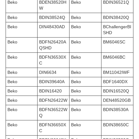
Beko
BDEN38520H
Beko
BDIN36521Q
W
Beko
BDIN38524Q
Beko
BDIN38420Q
Beko
DIN48430AD
Beko
BChallengerBI
SHD
Beko
BDFN26420A
Beko
BM6046SC
QSHD
Beko
BDFN36530X
Beko
BM6046BC
C
Beko
DIN6634
Beko
BM11042IWF
Beko
BDIN39640A
Beko
BDF1640DX
Beko
BDIN16420
Beko
BDIN16520Q
Beko
BDFN26422W
Beko
DEN48520GB
Beko
BDFN36522W
Beko
BDIN38530A
Q
Beko
BDFN36650X
Beko
BDIN38650C
C