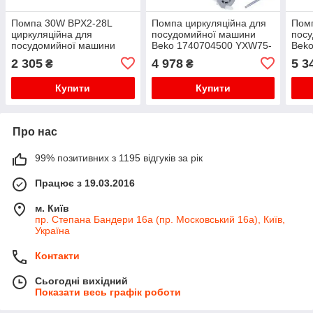
Помпа 30W BPX2-28L
Помпа циркуляційна для
Помп
циркуляційна для
посудомийної машини
пос
посудомийної машини
Beko 1740704500 YXW75-
Bek
Electrolux 140000443022
2G(L) 94W
BLD
2 305
4 978
5 3
₴
₴
Купити
Купити
Про нас
99% позитивних з 1195 відгуків за рік
Працює з 19.03.2016
м. Київ
пр. Степана Бандери 16а (пр. Московський 16а), Київ,
Україна
Контакти
Сьогодні вихідний
Показати весь графік роботи