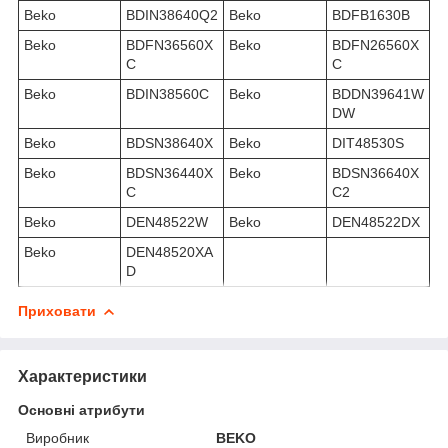
Beko
BDIN38640Q2
Beko
BDFB1630B
Beko
BDFN36560X
Beko
BDFN26560X
C
C
Beko
BDIN38560C
Beko
BDDN39641W
DW
Beko
BDSN38640X
Beko
DIT48530S
Beko
BDSN36440X
Beko
BDSN36640X
C
C2
Beko
DEN48522W
Beko
DEN48522DX
Beko
DEN48520XA
D
Приховати
Характеристики
Основні атрибути
Виробник
BEKO