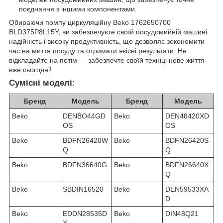
поєднання з іншими компонентами.
Обираючи помпу циркуляційну Beko 1762650700
BLD375P8L15Y, ви забезпечуєте своїй посудомийній машині
надійність і високу продуктивність, що дозволяє зекономити
час на миття посуду та отримати якісні результати. Не
відкладайте на потім — забезпечте своїй техніці нове життя
вже сьогодні!
Сумісні моделі:
Бренд
Модель
Бренд
Модель
Beko
DENBO44GD
Beko
DEN48420XD
OS
OS
Beko
BDFN26420W
Beko
BDFN26420S
Q
Q
Beko
BDFN36640G
Beko
BDFN26640X
Q
Beko
SBDIN16520
Beko
DEN59533XA
D
Beko
EDDN28535D
Beko
DIN48Q21
X