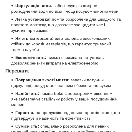
Циркуляція води:
забезпечує рівномірне
розподілення води по всій площі посудомийної камери.
Легка установка:
помпа розроблена для швидкого та
простого монтажу, що дозволяє заощадити час і
зусилля при заміні.
Якість матеріалів:
виготовлена з високоякісних,
стійких до корозії матеріалів, що гарантує тривалий
термін служби.
Економічність:
низька споживана потужність
дозволяє знизити витрати на електроенергію.
Переваги:
Покращення якості миття:
завдяки потужній
циркуляції, посуд стає чистішим і бездоганно сухим.
Надійність:
помпа Beko є перевіреним рішенням,
яке забезпечує стабільну роботу у вашій посудомийній
машині.
Гарантія:
на продукцію надається гарантія якості, що
підтверджує її надійність та ефективність.
Сумісність:
спеціально розроблена для певних
моделей посудомийних машин, що забезпечує точне