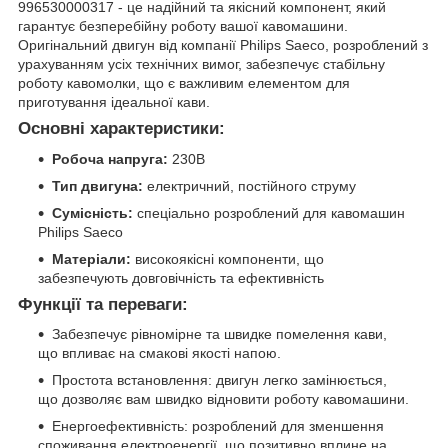
996530000317 - це надійний та якісний компонент, який
гарантує безперебійну роботу вашої кавомашини.
Оригінальний двигун від компанії Philips Saeco, розроблений з
урахуванням усіх технічних вимог, забезпечує стабільну
роботу кавомолки, що є важливим елементом для
приготування ідеальної кави.
Основні характеристики:
Робоча напруга:
230В
Тип двигуна:
електричний, постійного струму
Сумісність:
спеціально розроблений для кавомашин
Philips Saeco
Матеріали:
високоякісні компоненти, що
забезпечують довговічність та ефективність
Функції та переваги:
Забезпечує рівномірне та швидке помелення кави,
що впливає на смакові якості напою.
Простота встановлення: двигун легко замінюється,
що дозволяє вам швидко відновити роботу кавомашини.
Енергоефективність: розроблений для зменшення
споживання електроенергії, що позитивно вплине на