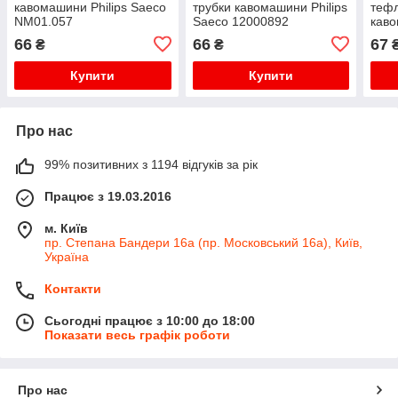
кавомашини Philips Saeco
трубки кавомашини Philips
тефл
NM01.057
Saeco 12000892
каво
140
66
66
67
₴
₴
Купити
Купити
Про нас
99% позитивних з 1194 відгуків за рік
Працює з 19.03.2016
м. Київ
пр. Степана Бандери 16а (пр. Московський 16а), Київ,
Україна
Контакти
Сьогодні працює з 10:00 до 18:00
Показати весь графік роботи
Про нас