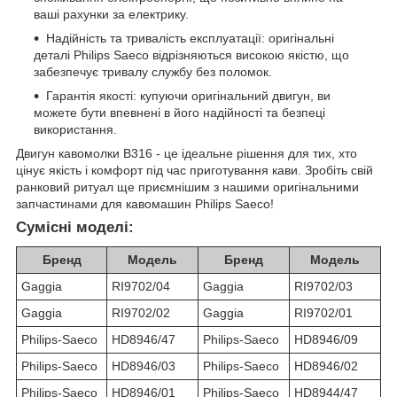
ваші рахунки за електрику.
Надійність та тривалість експлуатації: оригінальні
деталі Philips Saeco відрізняються високою якістю, що
забезпечує тривалу службу без поломок.
Гарантія якості: купуючи оригінальний двигун, ви
можете бути впевнені в його надійності та безпеці
використання.
Двигун кавомолки B316 - це ідеальне рішення для тих, хто
цінує якість і комфорт під час приготування кави. Зробіть свій
ранковий ритуал ще приємнішим з нашими оригінальними
запчастинами для кавомашин Philips Saeco!
Сумісні моделі:
Бренд
Модель
Бренд
Модель
Gaggia
RI9702/04
Gaggia
RI9702/03
Gaggia
RI9702/02
Gaggia
RI9702/01
Philips-Saeco
HD8946/47
Philips-Saeco
HD8946/09
Philips-Saeco
HD8946/03
Philips-Saeco
HD8946/02
Philips-Saeco
HD8946/01
Philips-Saeco
HD8944/47