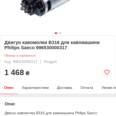
Двигун кавомолки B316 для кавомашини
Philips Saeco 996530000317
Немає в наявності
Код: 996530000317
Роздріб
1 468
₴
Опис
Характеристики
Доставка
Оплата
Умови п
Опис
Двигун кавомолки B316 для кавомашини Philips Saeco