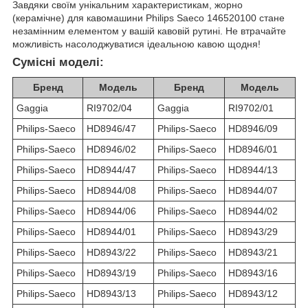
Завдяки своїм унікальним характеристикам, жорно
(керамічне) для кавомашини Philips Saeco 146520100 стане
незамінним елементом у вашій кавовій рутині. Не втрачайте
можливість насолоджуватися ідеальною кавою щодня!
Сумісні моделі:
Бренд
Модель
Бренд
Модель
Gaggia
RI9702/04
Gaggia
RI9702/01
Philips-Saeco
HD8946/47
Philips-Saeco
HD8946/09
Philips-Saeco
HD8946/02
Philips-Saeco
HD8946/01
Philips-Saeco
HD8944/47
Philips-Saeco
HD8944/13
Philips-Saeco
HD8944/08
Philips-Saeco
HD8944/07
Philips-Saeco
HD8944/06
Philips-Saeco
HD8944/02
Philips-Saeco
HD8944/01
Philips-Saeco
HD8943/29
Philips-Saeco
HD8943/22
Philips-Saeco
HD8943/21
Philips-Saeco
HD8943/19
Philips-Saeco
HD8943/16
Philips-Saeco
HD8943/13
Philips-Saeco
HD8943/12