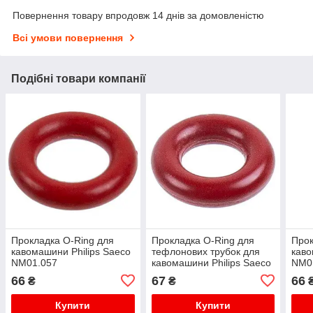
Повернення товару впродовж 14 днів за домовленістю
Всі умови повернення
Подібні товари компанії
Прокладка O-Ring для
Прокладка O-Ring для
Прок
кавомашини Philips Saeco
тефлонових трубок для
каво
NM01.057
кавомашини Philips Saeco
NM0
140328059
66
67
66
₴
₴
Купити
Купити