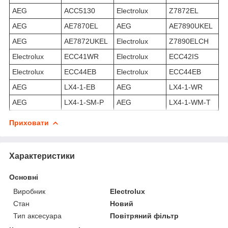
AEG
ACC5130
Electrolux
Z7872EL
AEG
AE7870EL
AEG
AE7890UKEL
AEG
AE7872UKEL
Electrolux
Z7890ELCH
Electrolux
ECC41WR
Electrolux
ECC42IS
Electrolux
ECC44EB
Electrolux
ECC44EB
AEG
LX4-1-EB
AEG
LX4-1-WR
AEG
LX4-1-SM-P
AEG
LX4-1-WM-T
Приховати
Характеристики
Основні
Виробник
Electrolux
Стан
Новий
Тип аксесуара
Повітряний фільтр