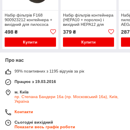
Набір фільтрів F168
Набір фільтрів контейнера
Набі
900923212 контейнера +
(HEPA10 + поролон) і
пил
вихідний для пилососа
вихідний HEPA12 для
AEG/
Electrolux
пилососа Bosch
900
498
379
287
₴
₴
BGS05/BGC05 BBZ152EF
Купити
Купити
Про нас
99% позитивних з 1195 відгуків за рік
Працює з 19.03.2016
м. Київ
пр. Степана Бандери 16а (пр. Московський 16а), Київ,
Україна
Контакти
Сьогодні вихідний
Показати весь графік роботи