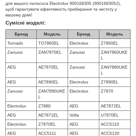
для вашого пилососа Electrolux 900168305 (9001683052),
щоб гарантувати ефективність прибирання та чистоту у
вашому домі!
Сумісні моделі:
Бренд
Модель
Бренд
Модель
Tornado
TO7860EL
Electrolux
Z7860EL
Zanussi
ZAN7870EL
Zanussi
ZAN7860UKE
L
AEG
AE7870EL
Zanussi
ZAN7880UKE
L
AEG
AE7890EL
Electrolux
Z7890EL
Zanussi
ZAN7890UKE
Electrolux
Z7870
L
Electrolux
Z7880
AEG
AE7872EL
AEG
AE7871EL
Volta
U7870EL
Electrolux
Z7870EL
AEG
ACC5110
AEG
ACC5111
AEG
ACC5120