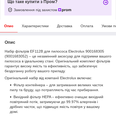
Що таке купити з Пром?
Замовлення під захистом
Опис
Характеристики
Доставка
Оплата
Умови п
Опис
Набір фільтрів EF112B для пилососа Electrolux 900168305
(9001683052) – це незамінний аксесуар для підтримки вашого
пилососа в ідеальному стані. Оригінальний комплект фільтрів
гарантує високу якість та ефективність, що забезпечує
бездоганну роботу вашого приладу.
Оригінальний набір від компанії Electrolux включає:
Фільтр контейнера – для затримання великих часток
пилу та бруду, що потрапляють під час прибирання.
Вихідний фільтр HEPA – ефективно очищає вихідний
повітряний потік, затримуючи до 99.97% алергенів і
дрібних часток, що підвищує якість повітря у вашому
домі.