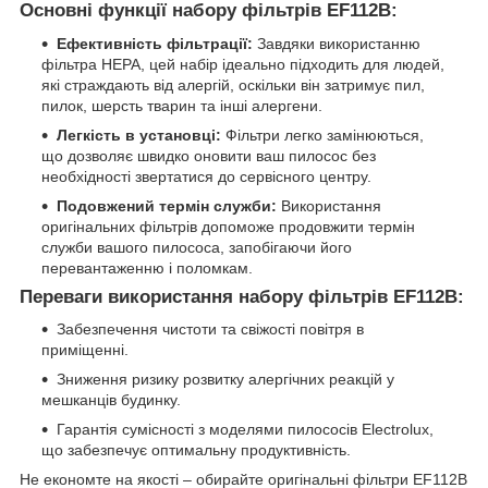
Основні функції набору фільтрів EF112B:
Ефективність фільтрації:
Завдяки використанню
фільтра HEPA, цей набір ідеально підходить для людей,
які страждають від алергій, оскільки він затримує пил,
пилок, шерсть тварин та інші алергени.
Легкість в установці:
Фільтри легко замінюються,
що дозволяє швидко оновити ваш пилосос без
необхідності звертатися до сервісного центру.
Подовжений термін служби:
Використання
оригінальних фільтрів допоможе продовжити термін
служби вашого пилососа, запобігаючи його
перевантаженню і поломкам.
Переваги використання набору фільтрів EF112B:
Забезпечення чистоти та свіжості повітря в
приміщенні.
Зниження ризику розвитку алергічних реакцій у
мешканців будинку.
Гарантія сумісності з моделями пилососів Electrolux,
що забезпечує оптимальну продуктивність.
Не економте на якості – обирайте оригінальні фільтри EF112B