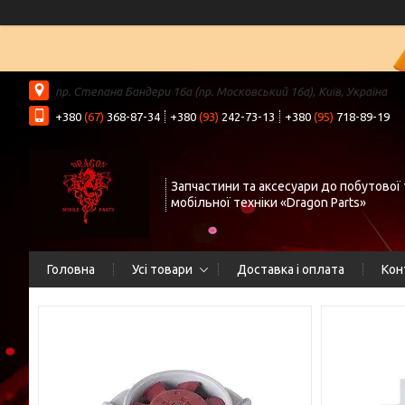
пр. Степана Бандери 16а (пр. Московський 16а), Київ, Україна
+380
(67)
368-87-34
+380
(93)
242-73-13
+380
(95)
718-89-19
Запчастини та аксесуари до побутової 
мобільної техніки «Dragon Parts»
Головна
Усі товари
Доставка і оплата
Кон