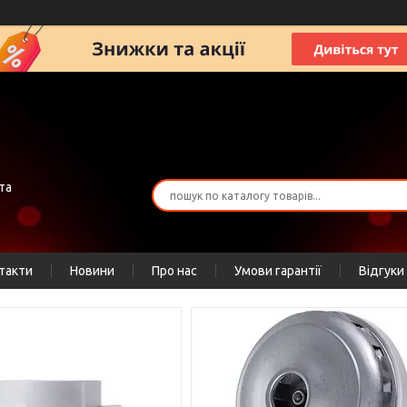
та
такти
Новини
Про нас
Умови гарантії
Відгуки