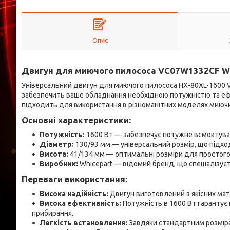
Опис
Двигун для миючого пилососа VC07W1332CF W
Універсальний двигун для миючого пилососа HX-80XL-1600 
забезпечить ваше обладнання необхідною потужністю та ефе
підходить для використання в різноманітних моделях миючи
Основні характеристики:
Потужність:
1600 Вт — забезпечує потужне всмоктува
Діаметр:
130/93 мм — універсальний розмір, що підхо
Висота:
41/134 мм — оптимальні розміри для простого
Виробник:
Whicepart — відомий бренд, що спеціалізуєт
Переваги використання:
Висока надійність:
Двигун виготовлений з якісних мат
Висока ефективність:
Потужність в 1600 Вт гарантує
прибирання.
Легкість встановлення:
Завдяки стандартним розміра