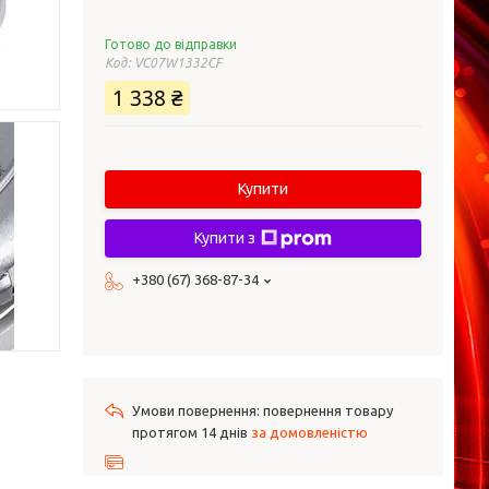
Готово до відправки
Код:
VC07W1332CF
1 338 ₴
Купити
Купити з
+380 (67) 368-87-34
повернення товару
протягом 14 днів
за домовленістю