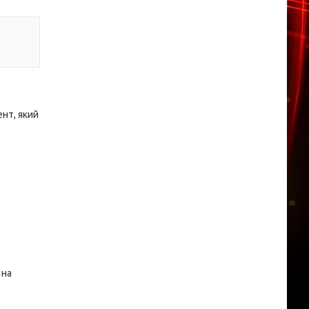
нт, який
 на